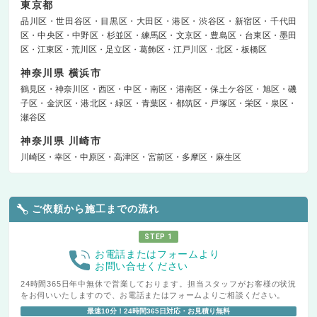
東京都
品川区
世田谷区
目黒区
大田区
港区
渋谷区
新宿区
千代田
区
中央区
中野区
杉並区
練馬区
文京区
豊島区
台東区
墨田
区
江東区
荒川区
足立区
葛飾区
江戸川区
北区
板橋区
神奈川県 横浜市
鶴見区
神奈川区
西区
中区
南区
港南区
保土ケ谷区
旭区
磯
子区
金沢区
港北区
緑区
青葉区
都筑区
戸塚区
栄区
泉区
瀬谷区
神奈川県 川崎市
川崎区
幸区
中原区
高津区
宮前区
多摩区
麻生区
ご依頼から施工までの流れ
STEP 1
お電話またはフォームより
お問い合せください
24時間365日年中無休で営業しております。担当スタッフがお客様の状況
をお伺いいたしますので、お電話またはフォームよりご相談ください。
最速10分！24時間365日対応・お見積り無料