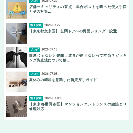
2026.07.22
ブログ
店舗セキュリティの盲点 集合ポストを狙った侵入手口
とその対策…
2026.07.22
施工実績
【東京都文京区】 玄関ドアへの両面シリンダー設置…
2026.07.15
ブログ
鍵屋じゃないと鍵開け道具が使えないって本当？ピッキ
ング防止法について解…
2026.07.08
ブログ
夏休みの転居を意識した賃貸探しガイド
2026.07.08
施工実績
【東京都世田谷区】マンションエントランスの鍵詰まり
修理対応…