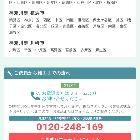
区
江東区
荒川区
足立区
葛飾区
江戸川区
北区
板橋区
神奈川県 横浜市
鶴見区
神奈川区
西区
中区
南区
港南区
保土ケ谷区
旭区
磯
子区
金沢区
港北区
緑区
青葉区
都筑区
戸塚区
栄区
泉区
瀬谷区
神奈川県 川崎市
川崎区
幸区
中原区
高津区
宮前区
多摩区
麻生区
ご依頼から施工までの流れ
STEP 1
お電話またはフォームより
お問い合せください
24時間365日年中無休で営業しております。担当スタッフがお客様の状況
をお伺いいたしますので、お電話またはフォームよりご相談ください。
最速10分！24時間365日対応・お見積り無料
0120-248-169
お見積りフォームはこちら