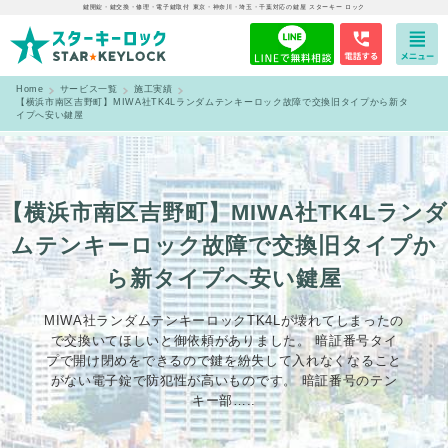
鍵開錠・鍵交換・修理・電子鍵取付 東京・神奈川・埼玉・千葉対応の鍵屋 スターキー ロック
Home
サービス一覧
施工実績
【横浜市南区吉野町】MIWA社TK4Lランダムテンキーロック故障で交換旧タイプから新タ
イプへ安い鍵屋
【横浜市南区吉野町】MIWA社TK4Lランダ
ムテンキーロック故障で交換旧タイプか
ら新タイプへ安い鍵屋
MIWA社ランダムテンキーロックTK4Lが壊れてしまったの
で交換いてほしいと御依頼がありました。 暗証番号タイ
プで開け閉めをできるので鍵を紛失して入れなくなること
がない電子錠で防犯性が高いものです。 暗証番号のテン
キー部…..