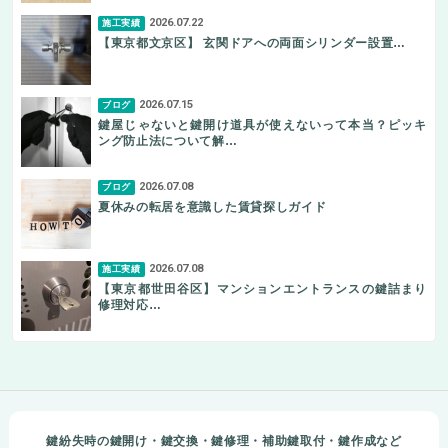
2026.07.22
施工実績
【東京都文京区】 玄関ドアへの両面シリンダー設置…
2026.07.15
ブログ
鍵屋じゃないと鍵開け道具が使えないって本当？ピッキ
ング防止法について解…
2026.07.08
ブログ
夏休みの転居を意識した賃貸探しガイド
2026.07.08
施工実績
【東京都世田谷区】マンションエントランスの鍵詰まり
修理対応…
鍵紛失時の鍵開け・鍵交換・鍵修理・補助鍵取付・鍵作成など