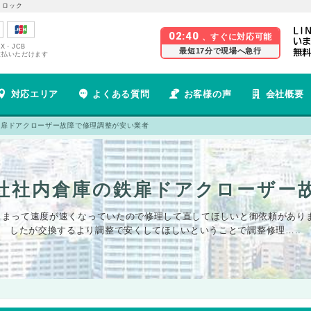
 ロック
02:40
、すぐに対応可能
EX・JCB
最短17分で現場へ急行
支払いただけます
対応エリア
よくある質問
お客様の声
会社概要
鉄扉ドアクローザー故障で修理調整が安い業者
社社内倉庫の鉄扉ドアクローザー
まって速度が速くなっていたので修理して直してほしいと御依頼がありま
したが交換するより調整で安くしてほしいということで調整修理…..