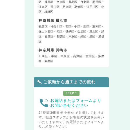
区
練馬区
文京区
豊島区
台東区
墨田区
江東区
荒川区
足立区
葛飾区
江戸川区
北
区
板橋区
神奈川県 横浜市
鶴見区
神奈川区
西区
中区
南区
港南区
保土ケ谷区
旭区
磯子区
金沢区
港北区
緑
区
青葉区
都筑区
戸塚区
栄区
泉区
瀬谷
区
神奈川県 川崎市
川崎区
幸区
中原区
高津区
宮前区
多摩
区
麻生区
ご依頼から施工までの流れ
STEP 1
お電話またはフォームより
お問い合せください
24時間365日年中無休で営業しておりま
す。担当スタッフがお客様の状況をお伺い
いたしますので、お電話またはフォームよ
りご相談ください。