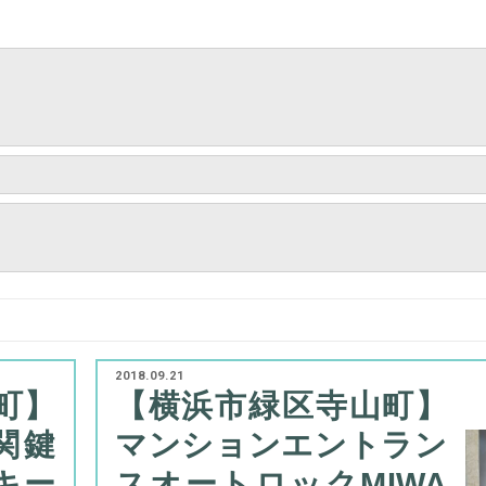
2018.09.21
町】
【横浜市緑区寺山町】
関鍵
マンションエントラン
キー
スオートロックMIWA