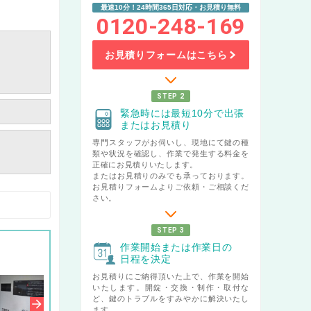
最速10分！24時間365日対応・お見積り無料
0120-248-169
お見積りフォームはこちら
STEP 2
緊急時には最短10分で出張
またはお見積り
専門スタッフがお伺いし、現地にて鍵の種
類や状況を確認し、作業で発生する料金を
正確にお見積りいたします。
またはお見積りのみでも承っております。
お見積りフォームよりご依頼・ご相談くだ
さい。
STEP 3
作業開始または作業日の
日程を決定
お見積りにご納得頂いた上で、作業を開始
いたします。開錠・交換・制作・取付な
ど、鍵のトラブルをすみやかに解決いたし
ます。