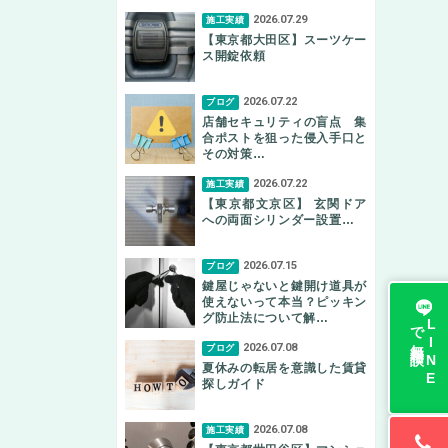
2026.07.29
施工実績
【東京都大田区】スーツケー
ス開錠依頼
2026.07.22
ブログ
店舗セキュリティの盲点 集
合ポストを狙った侵入手口と
その対策…
2026.07.22
施工実績
【東京都文京区】 玄関ドア
への両面シリンダー設置…
2026.07.15
ブログ
鍵屋じゃないと鍵開け道具が
使えないって本当？ピッキン
グ防止法について解…
無料相談
L
I
N
E
で
2026.07.08
ブログ
夏休みの転居を意識した賃貸
探しガイド
2026.07.08
施工実績