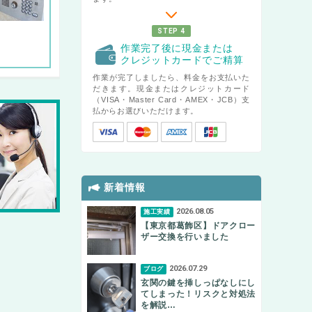
STEP 4
作業完了後に現金または
クレジットカードでご精算
作業が完了しましたら、料金をお支払いた
だきます。現金またはクレジットカード
（VISA・Master Card・AMEX・JCB）支
払からお選びいただけます。
新着情報
2026.08.05
施工実績
【東京都葛飾区】ドアクロー
ザー交換を行いました
2026.07.29
ブログ
玄関の鍵を挿しっぱなしにし
てしまった！リスクと対処法
を解説…