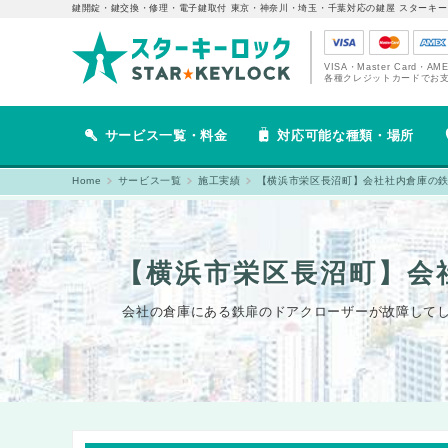
鍵開錠・鍵交換・修理・電子鍵取付 東京・神奈川・埼玉・千葉対応の鍵屋 スターキー
VISA・Master Card・AM
各種クレジットカードでお
サービス一覧・料金
対応可能な種類・場所
Home
サービス一覧
施工実績
【横浜市栄区長沼町】会社社内倉庫の
【横浜市栄区長沼町】会
会社の倉庫にある鉄扉のドアクローザーが故障してし