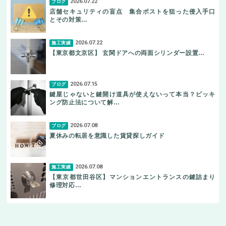
2026.07.22
ブログ
店舗セキュリティの盲点 集合ポストを狙った侵入手口
とその対策…
2026.07.22
施工実績
【東京都文京区】 玄関ドアへの両面シリンダー設置…
2026.07.15
ブログ
鍵屋じゃないと鍵開け道具が使えないって本当？ピッキ
ング防止法について解…
2026.07.08
ブログ
夏休みの転居を意識した賃貸探しガイド
2026.07.08
施工実績
【東京都世田谷区】マンションエントランスの鍵詰まり
修理対応…