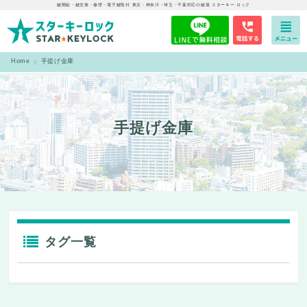
鍵開錠・鍵交換・修理・電子鍵取付 東京・神奈川・埼玉・千葉対応の鍵屋 スターキー ロック
Home
手提げ金庫
手提げ金庫
タグ一覧