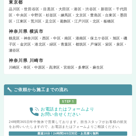
東京都
品川区
世田谷区
目黒区
大田区
港区
渋谷区
新宿区
千代田
区
中央区
中野区
杉並区
練馬区
文京区
豊島区
台東区
墨田
区
江東区
荒川区
足立区
葛飾区
江戸川区
北区
板橋区
神奈川県 横浜市
鶴見区
神奈川区
西区
中区
南区
港南区
保土ケ谷区
旭区
磯
子区
金沢区
港北区
緑区
青葉区
都筑区
戸塚区
栄区
泉区
瀬谷区
神奈川県 川崎市
川崎区
幸区
中原区
高津区
宮前区
多摩区
麻生区
ご依頼から施工までの流れ
STEP 1
お電話またはフォームより
お問い合せください
24時間365日年中無休で営業しております。担当スタッフがお客様の状況
をお伺いいたしますので、お電話またはフォームよりご相談ください。
最速10分！24時間365日対応・お見積り無料