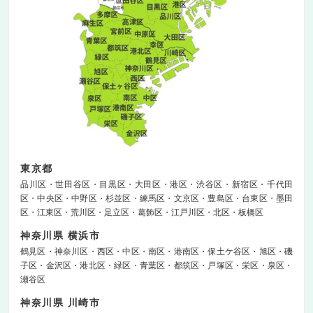
東京都
品川区
世田谷区
目黒区
大田区
港区
渋谷区
新宿区
千代田
区
中央区
中野区
杉並区
練馬区
文京区
豊島区
台東区
墨田
区
江東区
荒川区
足立区
葛飾区
江戸川区
北区
板橋区
神奈川県 横浜市
鶴見区
神奈川区
西区
中区
南区
港南区
保土ケ谷区
旭区
磯
子区
金沢区
港北区
緑区
青葉区
都筑区
戸塚区
栄区
泉区
瀬谷区
神奈川県 川崎市