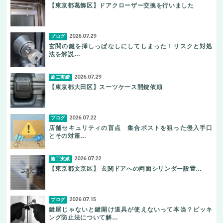
【東京都葛飾区】ドアクローザー交換を行いました
2026.07.29
ブログ
玄関の鍵を挿しっぱなしにしてしまった！リスクと対処
法を解説…
2026.07.29
施工実績
【東京都大田区】スーツケース開錠依頼
2026.07.22
ブログ
店舗セキュリティの盲点 集合ポストを狙った侵入手口
とその対策…
2026.07.22
施工実績
【東京都文京区】 玄関ドアへの両面シリンダー設置…
2026.07.15
ブログ
鍵屋じゃないと鍵開け道具が使えないって本当？ピッキ
ング防止法について解…