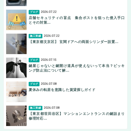
2026.07.22
ブログ
店舗セキュリティの盲点 集合ポストを狙った侵入手口
とその対策…
2026.07.22
施工実績
【東京都文京区】 玄関ドアへの両面シリンダー設置…
2026.07.15
ブログ
鍵屋じゃないと鍵開け道具が使えないって本当？ピッキ
ング防止法について解…
2026.07.08
ブログ
夏休みの転居を意識した賃貸探しガイド
2026.07.08
施工実績
【東京都世田谷区】マンションエントランスの鍵詰まり
修理対応…