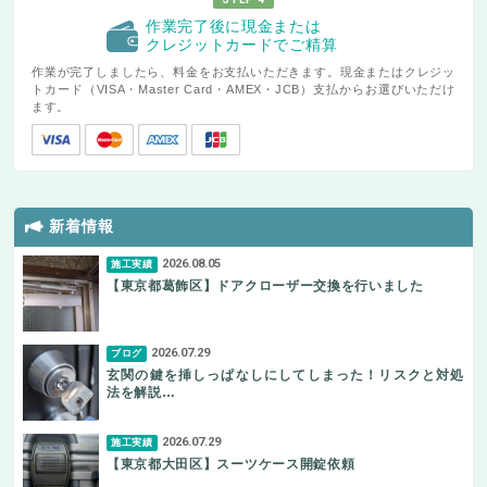
作業完了後に現金または
クレジットカードでご精算
作業が完了しましたら、料金をお支払いただきます。現金またはクレジッ
トカード（VISA・Master Card・AMEX・JCB）支払からお選びいただけ
ます。
新着情報
2026.08.05
施工実績
【東京都葛飾区】ドアクローザー交換を行いました
2026.07.29
ブログ
玄関の鍵を挿しっぱなしにしてしまった！リスクと対処
法を解説…
2026.07.29
施工実績
【東京都大田区】スーツケース開錠依頼