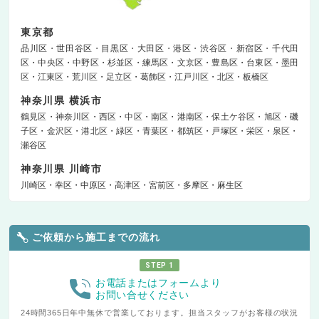
東京都
品川区
世田谷区
目黒区
大田区
港区
渋谷区
新宿区
千代田
区
中央区
中野区
杉並区
練馬区
文京区
豊島区
台東区
墨田
区
江東区
荒川区
足立区
葛飾区
江戸川区
北区
板橋区
神奈川県 横浜市
鶴見区
神奈川区
西区
中区
南区
港南区
保土ケ谷区
旭区
磯
子区
金沢区
港北区
緑区
青葉区
都筑区
戸塚区
栄区
泉区
瀬谷区
神奈川県 川崎市
川崎区
幸区
中原区
高津区
宮前区
多摩区
麻生区
ご依頼から施工までの流れ
STEP 1
お電話またはフォームより
お問い合せください
24時間365日年中無休で営業しております。担当スタッフがお客様の状況