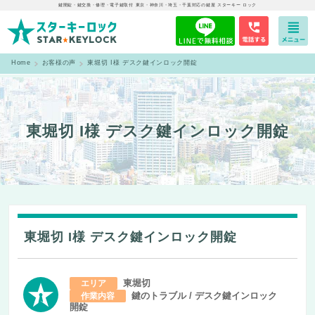
鍵開錠・鍵交換・修理・電子鍵取付 東京・神奈川・埼玉・千葉対応の鍵屋 スターキー ロック
Home
お客様の声
東堀切 I様 デスク鍵インロック開錠
東堀切 I様 デスク鍵インロック開錠
東堀切 I様 デスク鍵インロック開錠
東堀切
エリア
鍵のトラブル / デスク鍵インロック
作業内容
開錠