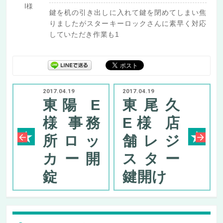
I様
鍵を机の引き出しに入れて鍵を閉めてしまい焦
りましたがスターキーロックさんに素早く対応
していただき作業も1
2017.04.19
2017.04.19
東陽 E
東尾久
様 事務
E様 店
所ロッ
舗レジ
カー開
スター
錠
鍵開け