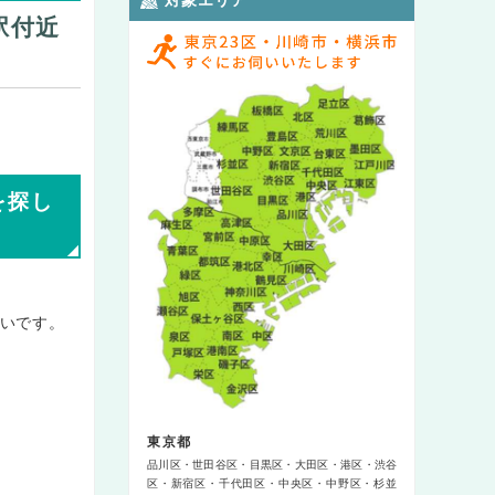
駅付近
を探し
いです。
東京都
品川区
世田谷区
目黒区
大田区
港区
渋谷
区
新宿区
千代田区
中央区
中野区
杉並