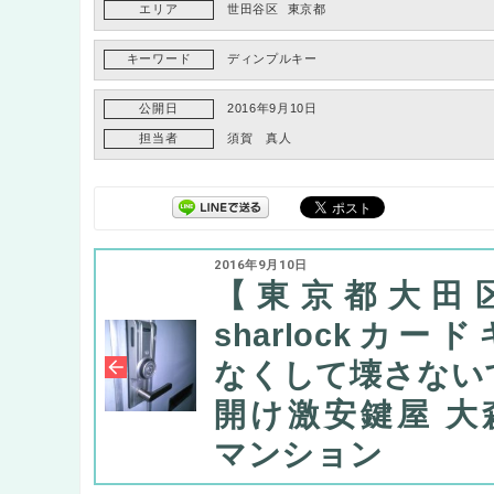
エリア
世田谷区
東京都
キーワード
ディンプルキー
公開日
2016年9月10日
担当者
須賀 真人
2016年9月10日
【東京都大田
sharlockカー
なくして壊さない
開け激安鍵屋 大
マンション