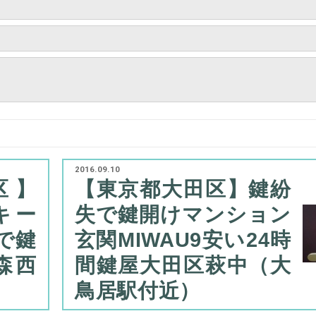
2016.09.10
区】
【東京都大田区】鍵紛
ドキー
失で鍵開けマンション
で鍵
玄関MIWAU9安い24時
森西
間鍵屋大田区萩中（大
鳥居駅付近）