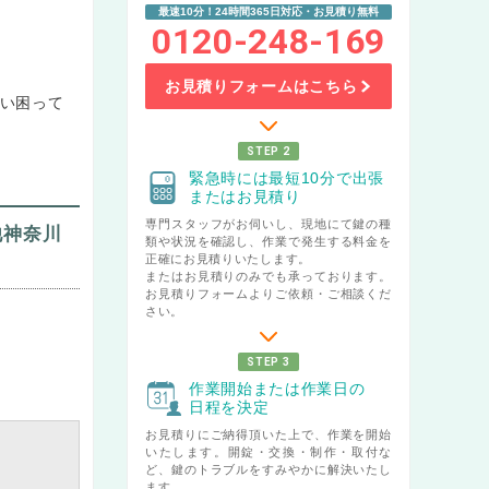
最速10分！24時間365日対応・お見積り無料
0120-248-169
お見積りフォームはこちら
い困って
STEP 2
緊急時には最短10分で出張
またはお見積り
専門スタッフがお伺いし、現地にて鍵の種
他神奈川
類や状況を確認し、作業で発生する料金を
正確にお見積りいたします。
またはお見積りのみでも承っております。
お見積りフォームよりご依頼・ご相談くだ
さい。
STEP 3
作業開始または作業日の
日程を決定
お見積りにご納得頂いた上で、作業を開始
いたします。開錠・交換・制作・取付な
ど、鍵のトラブルをすみやかに解決いたし
ます。