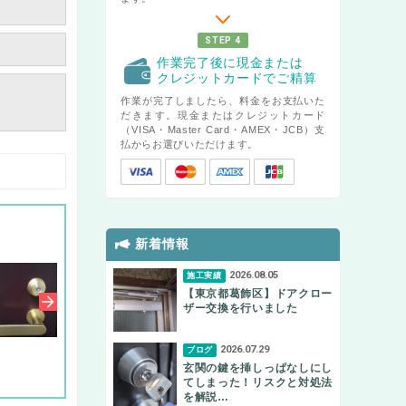
STEP 4
作業完了後に現金または
クレジットカードでご精算
作業が完了しましたら、料金をお支払いた
だきます。現金またはクレジットカード
（VISA・Master Card・AMEX・JCB）支
払からお選びいただけます。
新着情報
2026.08.05
施工実績
【東京都葛飾区】ドアクロー
ザー交換を行いました
2026.07.29
ブログ
玄関の鍵を挿しっぱなしにし
てしまった！リスクと対処法
を解説…