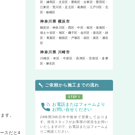
区
練馬区
文京区
豊島区
台東区
墨田区
江東区
荒川区
足立区
葛飾区
江戸川区
北
区
板橋区
神奈川県 横浜市
鶴見区
神奈川区
西区
中区
南区
港南区
保土ケ谷区
旭区
磯子区
金沢区
港北区
緑
区
青葉区
都筑区
戸塚区
栄区
泉区
瀬谷
区
神奈川県 川崎市
川崎区
幸区
中原区
高津区
宮前区
多摩
区
麻生区
ご依頼から施工までの流れ
STEP 1
お電話またはフォームより
お問い合せください
ります。
24時間365日年中無休で営業しておりま
す。担当スタッフがお客様の状況をお伺い
いたしますので、お電話またはフォームよ
りご相談ください。
ースだと4