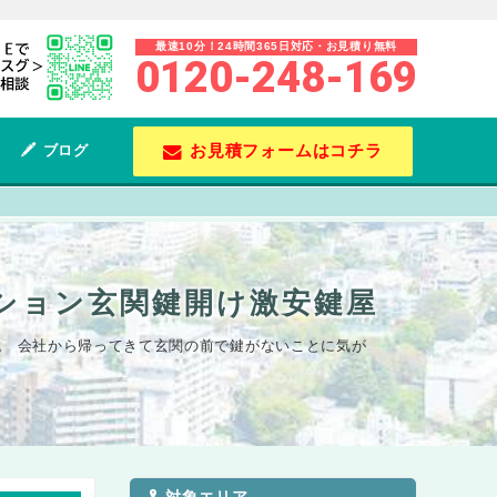
最速10分！24時間365日対応・お見積り無料
0120-248-169
お見積フォームはコチラ
ブログ
ンション玄関鍵開け激安鍵屋
た。 会社から帰ってきて玄関の前で鍵がないことに気が
対象エリア