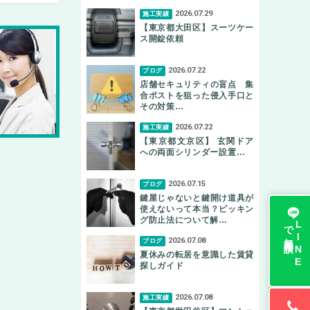
2026.07.29
施工実績
【東京都大田区】スーツケー
ス開錠依頼
2026.07.22
ブログ
店舗セキュリティの盲点 集
合ポストを狙った侵入手口と
その対策…
2026.07.22
施工実績
【東京都文京区】 玄関ドア
への両面シリンダー設置…
2026.07.15
ブログ
鍵屋じゃないと鍵開け道具が
使えないって本当？ピッキン
グ防止法について解…
無料相談
L
I
N
E
で
2026.07.08
ブログ
夏休みの転居を意識した賃貸
探しガイド
2026.07.08
施工実績