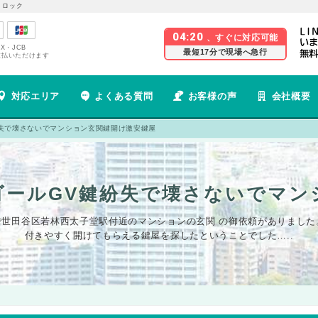
 ロック
04:20
、すぐに対応可能
EX・JCB
最短17分で現場へ急行
支払いただけます
対応エリア
よくある質問
お客様の声
会社概要
紛失で壊さないでマンション玄関鍵開け激安鍵屋
ゴールGV鍵紛失で壊さないでマ
で世田谷区若林西太子堂駅付近のマンションの玄関 の御依頼がありまし
付きやすく開けてもらえる鍵屋を探したということでした…..