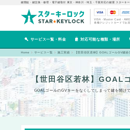
鍵開錠・鍵交換・修理・電子鍵取付 東京・神奈川・埼玉・千葉対応の鍵屋 スターキー
VISA・Master Card・AM
各種クレジットカードでお
サービス一覧・料金
対応可能な種類・場所
Home
サービス一覧
施工実績
【世田谷区若林】GOALゴールGV鍵
【世田谷区若林】GOAL
GOALゴールのGVキーをなくしてしまって鍵を開け