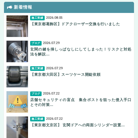
新着情報
2026.08.05
施工実績
【東京都葛飾区】ドアクローザー交換を行いました
2026.07.29
ブログ
玄関の鍵を挿しっぱなしにしてしまった！リスクと対処
法を解説…
2026.07.29
施工実績
【東京都大田区】スーツケース開錠依頼
2026.07.22
ブログ
店舗セキュリティの盲点 集合ポストを狙った侵入手口
とその対策…
2026.07.22
施工実績
【東京都文京区】 玄関ドアへの両面シリンダー設置…