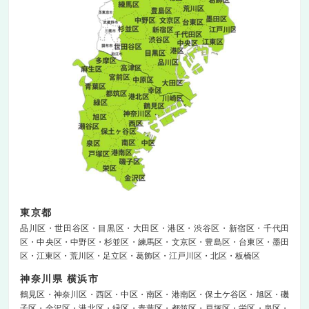
東京都
品川区
世田谷区
目黒区
大田区
港区
渋谷区
新宿区
千代田
区
中央区
中野区
杉並区
練馬区
文京区
豊島区
台東区
墨田
区
江東区
荒川区
足立区
葛飾区
江戸川区
北区
板橋区
神奈川県 横浜市
鶴見区
神奈川区
西区
中区
南区
港南区
保土ケ谷区
旭区
磯
子区
金沢区
港北区
緑区
青葉区
都筑区
戸塚区
栄区
泉区