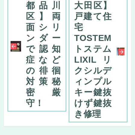
都品川
大田区】
区】両
戸建て住
面シリ
宅
ンダー
TOSTEM
で認知
トステム
症など
LIXILリ
の徘徊
クシルデ
対策秘
ィンプル
密厳
キー鍵抜
守！
けず鍵抜
き修理