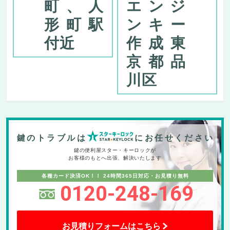
町、人
エンジ
形町駅
ンキー
付近
作成東
京都品
川区
鍵のトラブルは
にお任せください
鍵の便利屋スター・キーロックが
お客様のもとへ出張、解決いたします
各種カード決済OK！！
24時間365日対応・お見積り無料
0120-248-169
お見積りフォームはこちら