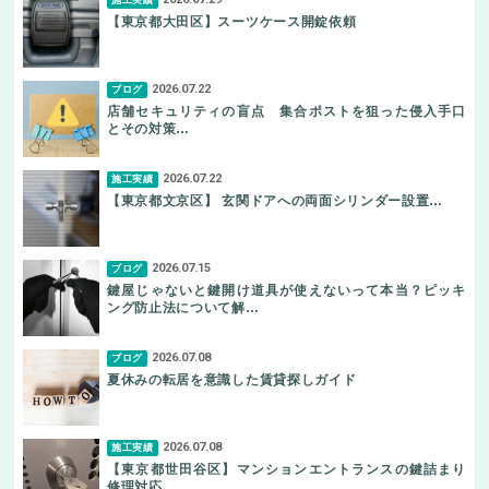
施工実績
【東京都大田区】スーツケース開錠依頼
2026.07.22
ブログ
店舗セキュリティの盲点 集合ポストを狙った侵入手口
とその対策…
2026.07.22
施工実績
【東京都文京区】 玄関ドアへの両面シリンダー設置…
2026.07.15
ブログ
鍵屋じゃないと鍵開け道具が使えないって本当？ピッキ
ング防止法について解…
2026.07.08
ブログ
夏休みの転居を意識した賃貸探しガイド
2026.07.08
施工実績
【東京都世田谷区】マンションエントランスの鍵詰まり
修理対応…