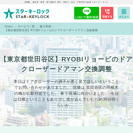
鍵開錠・鍵交換・修理・電子鍵取付 東京・神奈川・埼玉・千葉対応の鍵屋 スターキー ロック
Home
サービス一覧
施工実績
【東京都世田谷区】RYOBIリョービのドアクローザードアマン交換調整
【東京都世田谷区】RYOBIリョービのドア
クローザードアマン交換調整
本日はドアクローザーの調子が悪く見てほしいということ
でお問い合わせがありました。 現場は 世田谷区の羽根木
の梅が丘駅付近でした。 車で現場に向かいました。 今日
は日曜ということもあり少し道が込んでいたため30分弱く
らいか…..