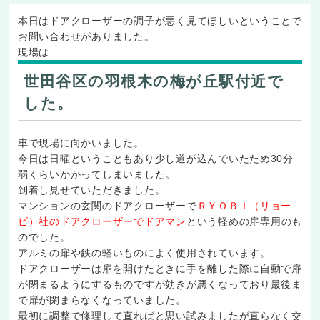
本日はドアクローザーの調子が悪く見てほしいということで
お問い合わせがありました。
現場は
世田谷区の羽根木の梅が丘駅付近で
した。
車で現場に向かいました。
今日は日曜ということもあり少し道が込んでいたため30分
弱くらいかかってしまいました。
到着し見せていただきました。
マンションの玄関のドアクローザーで
ＲＹＯＢＩ（リョー
ビ）社のドアクローザーでドアマン
という軽めの扉専用のも
のでした。
アルミの扉や鉄の軽いものによく使用されています。
ドアクローザーは扉を開けたときに手を離した際に自動で扉
が閉まるようにするものですが効きが悪くなっており最後ま
で扉が閉まらなくなっていました。
最初に調整で修理して直ればと思い試みましたが直らなく交