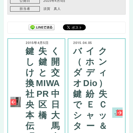
公開日
2015年4月5日
担当者
須賀 真人
2015年4月5日
2015.04.05
鍵失く
バイク
し鍵開
（ホン
けと交
ダディ
換MIWA
オDio）
社PR中
鍵紛失
央区日
でＥＣ
本橋大
シャッ
伝馬
ター＆