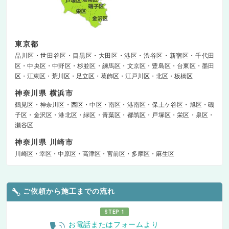
東京都
品川区
世田谷区
目黒区
大田区
港区
渋谷区
新宿区
千代田
区
中央区
中野区
杉並区
練馬区
文京区
豊島区
台東区
墨田
区
江東区
荒川区
足立区
葛飾区
江戸川区
北区
板橋区
神奈川県 横浜市
鶴見区
神奈川区
西区
中区
南区
港南区
保土ケ谷区
旭区
磯
子区
金沢区
港北区
緑区
青葉区
都筑区
戸塚区
栄区
泉区
瀬谷区
神奈川県 川崎市
川崎区
幸区
中原区
高津区
宮前区
多摩区
麻生区
ご依頼から施工までの流れ
STEP 1
お電話またはフォームより