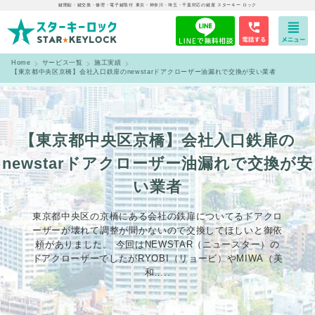
鍵開錠・鍵交換・修理・電子鍵取付 東京・神奈川・埼玉・千葉対応の鍵屋 スターキー ロック
Home
サービス一覧
施工実績
【東京都中央区京橋】会社入口鉄扉のnewstarドアクローザー油漏れで交換が安い業者
【東京都中央区京橋】会社入口鉄扉の
newstarドアクローザー油漏れで交換が安
い業者
東京都中央区の京橋にある会社の鉄扉についてるドアクロ
ーザーが壊れて調整が聞かないので交換してほしいと御依
頼がありました。 今回はNEWSTAR（ニュースター）の
ドアクローザーでしたがRYOBI（リョービ）やMIWA（美
和…..