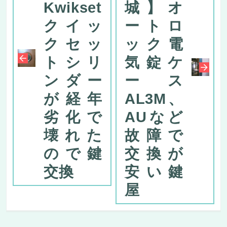
Kwikset
城】オ
クイッ
ートロ
クセッ
ック電
トシリ
気錠ケ
ンダー
ース
が経年
AL3M、
劣化で
AUなど
壊れた
故障で
ので鍵
交換が
交換
安い鍵
屋