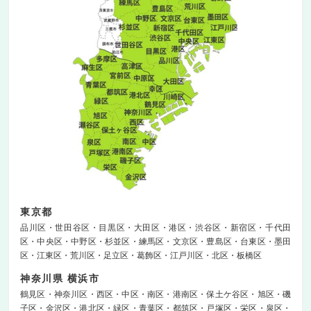
東京都
品川区
世田谷区
目黒区
大田区
港区
渋谷区
新宿区
千代田
区
中央区
中野区
杉並区
練馬区
文京区
豊島区
台東区
墨田
区
江東区
荒川区
足立区
葛飾区
江戸川区
北区
板橋区
神奈川県 横浜市
鶴見区
神奈川区
西区
中区
南区
港南区
保土ケ谷区
旭区
磯
子区
金沢区
港北区
緑区
青葉区
都筑区
戸塚区
栄区
泉区