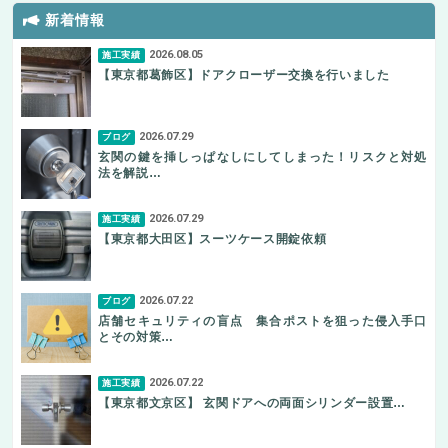
新着情報
2026.08.05
施工実績
【東京都葛飾区】ドアクローザー交換を行いました
2026.07.29
ブログ
玄関の鍵を挿しっぱなしにしてしまった！リスクと対処
法を解説…
2026.07.29
施工実績
【東京都大田区】スーツケース開錠依頼
2026.07.22
ブログ
店舗セキュリティの盲点 集合ポストを狙った侵入手口
とその対策…
2026.07.22
施工実績
【東京都文京区】 玄関ドアへの両面シリンダー設置…