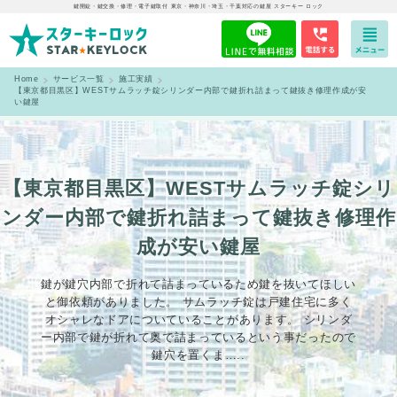
鍵開錠・鍵交換・修理・電子鍵取付 東京・神奈川・埼玉・千葉対応の鍵屋 スターキー ロック
Home
サービス一覧
施工実績
【東京都目黒区】WESTサムラッチ錠シリンダー内部で鍵折れ詰まって鍵抜き修理作成が安
い鍵屋
【東京都目黒区】WESTサムラッチ錠シリ
ンダー内部で鍵折れ詰まって鍵抜き修理作
成が安い鍵屋
鍵が鍵穴内部で折れて詰まっているため鍵を抜いてほしい
と御依頼がありました。 サムラッチ錠は戸建住宅に多く
オシャレなドアについていることがあります。 シリンダ
ー内部で鍵が折れて奥で詰まっているという事だったので
鍵穴を置くま…..