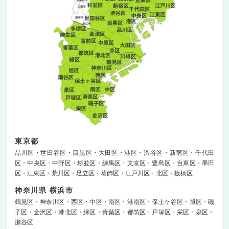
東京都
品川区
世田谷区
目黒区
大田区
港区
渋谷区
新宿区
千代田
区
中央区
中野区
杉並区
練馬区
文京区
豊島区
台東区
墨田
区
江東区
荒川区
足立区
葛飾区
江戸川区
北区
板橋区
神奈川県 横浜市
鶴見区
神奈川区
西区
中区
南区
港南区
保土ケ谷区
旭区
磯
子区
金沢区
港北区
緑区
青葉区
都筑区
戸塚区
栄区
泉区
瀬谷区