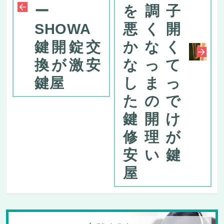
ー
を調子
SHOWA
悪く開
鍵開錠交
かなく
換が激安
なって
鍵屋
しまっ
たので
鍵開け
修理が
安い鍵
屋