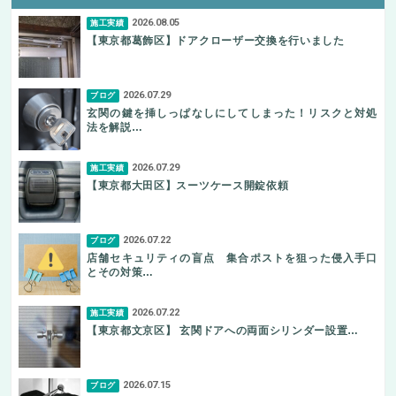
2026.08.05
施工実績
【東京都葛飾区】ドアクローザー交換を行いました
2026.07.29
ブログ
玄関の鍵を挿しっぱなしにしてしまった！リスクと対処
法を解説…
2026.07.29
施工実績
【東京都大田区】スーツケース開錠依頼
2026.07.22
ブログ
店舗セキュリティの盲点 集合ポストを狙った侵入手口
とその対策…
2026.07.22
施工実績
【東京都文京区】 玄関ドアへの両面シリンダー設置…
2026.07.15
ブログ