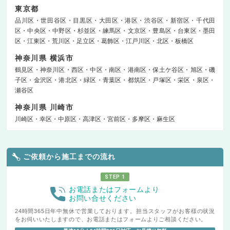
東京都
品川区
世田谷区
目黒区
大田区
港区
渋谷区
新宿区
千代田
区
中央区
中野区
杉並区
練馬区
文京区
豊島区
台東区
墨田
区
江東区
荒川区
足立区
葛飾区
江戸川区
北区
板橋区
神奈川県 横浜市
鶴見区
神奈川区
西区
中区
南区
港南区
保土ケ谷区
旭区
磯
子区
金沢区
港北区
緑区
青葉区
都筑区
戸塚区
栄区
泉区
瀬谷区
神奈川県 川崎市
川崎区
幸区
中原区
高津区
宮前区
多摩区
麻生区
ご依頼から施工までの流れ
STEP 1
お電話またはフォームより
お問い合せください
24時間365日年中無休で営業しております。担当スタッフがお客様の状況
をお伺いいたしますので、お電話またはフォームよりご相談ください。