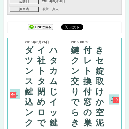
公開日
2015年8月26日
担当者
須賀 真人
2015年8月26日
2015.08.26
ダイハ
鍵付き
ツ社タ
クレセ
ントカ
ント錠
スタム
交換取
鍵閉じ
り付け
込めイ
で窓か
ンロッ
らの空
クで鍵
き巣泥