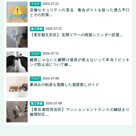
2026.07.22
ブログ
店舗セキュリティの盲点 集合ポストを狙った侵入手口
とその対策…
2026.07.22
施工実績
【東京都文京区】 玄関ドアへの両面シリンダー設置…
2026.07.15
ブログ
鍵屋じゃないと鍵開け道具が使えないって本当？ピッキ
ング防止法について解…
2026.07.08
ブログ
夏休みの転居を意識した賃貸探しガイド
2026.07.08
施工実績
【東京都世田谷区】マンションエントランスの鍵詰まり
修理対応…