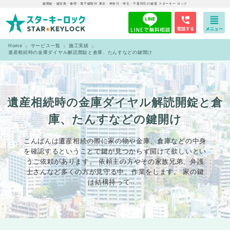
鍵開錠・鍵交換・修理・電子鍵取付 東京・神奈川・埼玉・千葉対応の鍵屋 スターキー ロック
Home
サービス一覧
施工実績
遺産相続時の金庫ダイヤル解読開錠と倉庫、たんすなどの鍵開け
遺産相続時の金庫ダイヤル解読開錠と倉
庫、たんすなどの鍵開け
こんばんは遺産相続の際に家の物や金庫、倉庫などの中身
を確認するということで鍵が見つからず開けて欲しいとい
うご依頼があります。 依頼主の方やその家族兄弟、弁護
士さんなど多くの方が見守る中、作業をします。 家の鍵
は結構持って…..