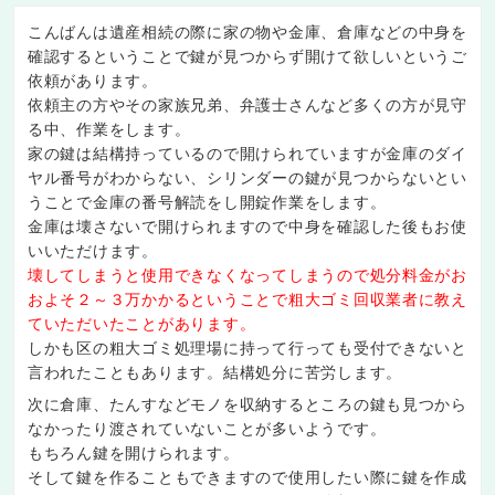
こんばんは遺産相続の際に家の物や金庫、倉庫などの中身を
確認するということで鍵が見つからず開けて欲しいというご
依頼があります。
依頼主の方やその家族兄弟、弁護士さんなど多くの方が見守
る中、作業をします。
家の鍵は結構持っているので開けられていますが金庫のダイ
ヤル番号がわからない、シリンダーの鍵が見つからないとい
うことで金庫の番号解読をし開錠作業をします。
金庫は壊さないで開けられますので中身を確認した後もお使
いいただけます。
壊してしまうと使用できなくなってしまうので処分料金がお
およそ２～３万かかるということで粗大ゴミ回収業者に教え
ていただいたことがあります。
しかも区の粗大ゴミ処理場に持って行っても受付できないと
言われたこともあります。結構処分に苦労します。
次に倉庫、たんすなどモノを収納するところの鍵も見つから
なかったり渡されていないことが多いようです。
もちろん鍵を開けられます。
そして鍵を作ることもできますので使用したい際に鍵を作成