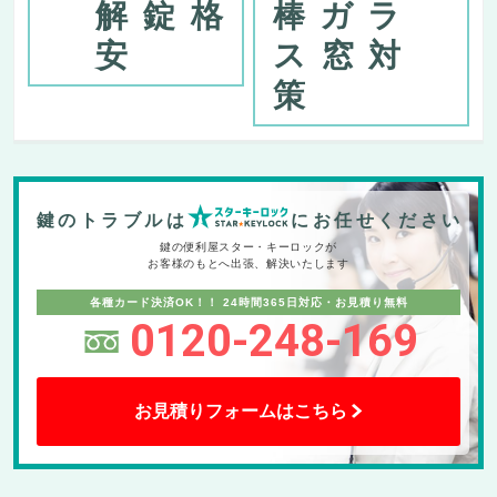
解錠格
棒ガラ
安
ス窓対
策
鍵のトラブルは
にお任せください
鍵の便利屋スター・キーロックが
お客様のもとへ出張、解決いたします
各種カード決済OK！！
24時間365日対応・お見積り無料
0120-248-169
お見積りフォームはこちら