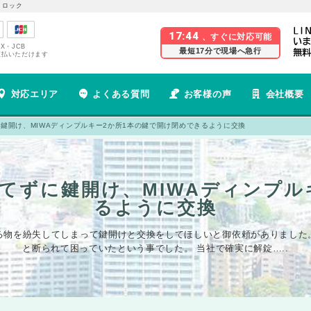
 ロック
17:44
、すぐに対応可能
EX・JCB
最短17分で現場へ急行
支払いただけます
対応エリア
よくある質問
お客様の声
会社概要
鍵開け、MIWAディンプルキー2か所1本の鍵で開け閉めできるように交換
てずに鍵開け、MIWAディンプル
るように交換
きる物を紛失してしまって鍵開けと交換をしてほしいと御依頼がありました
と断られて困っていたという事でした。 当社で確実に解錠…..