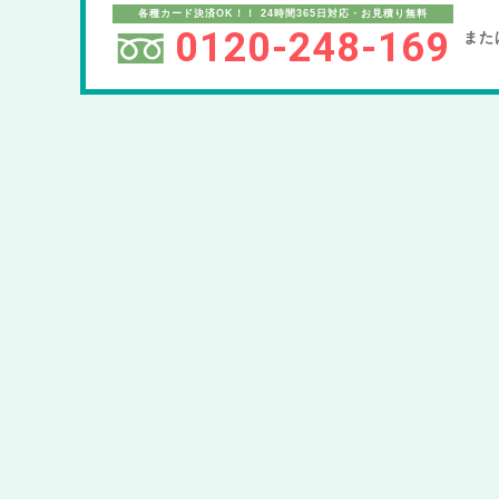
各種カード決済OK！！
24時間365日対応・お見積り無料
0120-248-169
また