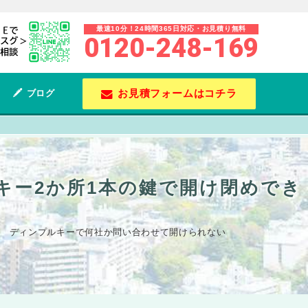
最速10分！24時間365日対応・お見積り無料
0120-248-169
お見積フォームはコチラ
ブログ
キー2か所1本の鍵で開け閉めでき
。 ディンプルキーで何社か問い合わせて開けられない