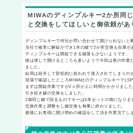
MIWAのディンプルキー2か所
と交換をしてほしいと御依頼があ
ディンプルキーで何社か問い合わせて開けられないと
当社で確実に解錠ができ1本の鍵で2か所交換も在庫
ディンプルキーは開錠できる鍵屋も少ないようです。
後は壊して開けるところも多いようで今回は夜の作業
ました。
結局は紛失して防犯的に拾われて侵入されてしまうの
現場で確認したところMIWA社のディンプルキーでLS
まずは開錠作業ですが2ヵ所か上に時間がかかりました
引き続き鍵の交換をしました。
2個同じ鍵で回るものでキーは6本セットの物になりま
交換作業と調整をし鍵交換も無事に終わりました。
最後にお客様に開け閉めの確認をして頂き作業完了し