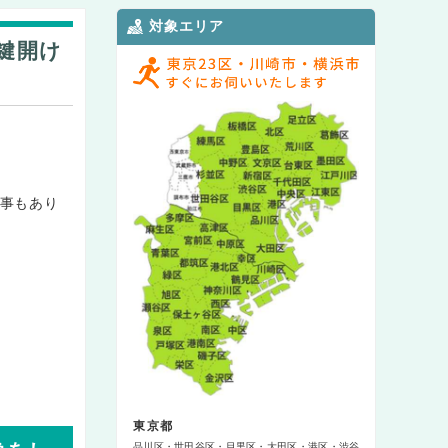
対象エリア
鍵開け
事もあり
東京都
品川区
世田谷区
目黒区
大田区
港区
渋谷