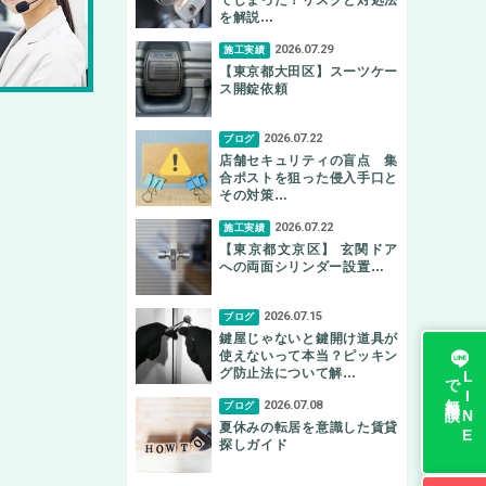
を解説…
2026.07.29
施工実績
【東京都大田区】スーツケー
ス開錠依頼
2026.07.22
ブログ
店舗セキュリティの盲点 集
合ポストを狙った侵入手口と
その対策…
2026.07.22
施工実績
【東京都文京区】 玄関ドア
への両面シリンダー設置…
2026.07.15
ブログ
鍵屋じゃないと鍵開け道具が
使えないって本当？ピッキン
グ防止法について解…
無料相談
L
I
N
E
で
2026.07.08
ブログ
夏休みの転居を意識した賃貸
探しガイド