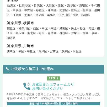
東京都
品川区
世田谷区
目黒区
大田区
港区
渋谷区
新宿区
千代田
区
中央区
中野区
杉並区
練馬区
文京区
豊島区
台東区
墨田
区
江東区
荒川区
足立区
葛飾区
江戸川区
北区
板橋区
神奈川県 横浜市
鶴見区
神奈川区
西区
中区
南区
港南区
保土ケ谷区
旭区
磯
子区
金沢区
港北区
緑区
青葉区
都筑区
戸塚区
栄区
泉区
瀬谷区
神奈川県 川崎市
川崎区
幸区
中原区
高津区
宮前区
多摩区
麻生区
ご依頼から施工までの流れ
STEP 1
お電話またはフォームより
お問い合せください
24時間365日年中無休で営業しております。担当スタッフがお客様の状況
をお伺いいたしますので、お電話またはフォームよりご相談ください。
最速10分！24時間365日対応・お見積り無料