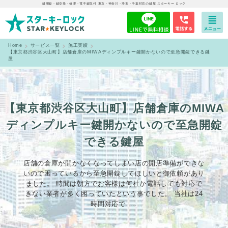
鍵開錠・鍵交換・修理・電子鍵取付 東京・神奈川・埼玉・千葉対応の鍵屋 スターキー ロック
Home
サービス一覧
施工実績
【東京都渋谷区大山町】店舗倉庫のMIWAディンプルキー鍵開かないので至急開錠できる鍵
屋
【東京都渋谷区大山町】店舗倉庫のMIWA
ディンプルキー鍵開かないので至急開錠
できる鍵屋
店舗の倉庫が開かなくなってしまい店の開店準備ができな
いので困っているから至急開錠してほしいと御依頼があり
ました。 時間は朝方でお客様は何社か電話しても対応で
きない業者が多く困っていたという事でした。 当社は24
時間対応で…..