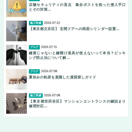
店舗セキュリティの盲点 集合ポストを狙った侵入手口
とその対策…
2026.07.22
施工実績
【東京都文京区】 玄関ドアへの両面シリンダー設置…
2026.07.15
ブログ
鍵屋じゃないと鍵開け道具が使えないって本当？ピッキ
ング防止法について解…
2026.07.08
ブログ
夏休みの転居を意識した賃貸探しガイド
2026.07.08
施工実績
【東京都世田谷区】マンションエントランスの鍵詰まり
修理対応…