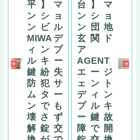
平】マ
台】マ
ンショ
ンショ
ンビル
ン団地
MIWAデ
玄関ド
ィンプ
ア
ルキー
AGENT
鍵紛失
エージ
防犯サ
ェント
ムター
ディン
ンでも
プルキ
壊さず
ー鍵故
解錠交
障で開
換がで
錠交換