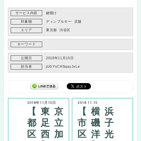
サービス内容
鍵開け
対象物
ディンプルキー
店舗
エリア
東京都
渋谷区
キーワード
公開日
2018年11月15日
担当者
jUGYsCHSqayJsLe
2018年11月15日
2018.11.15
【東京
【横浜
都足立
市磯子
区西加
区洋光