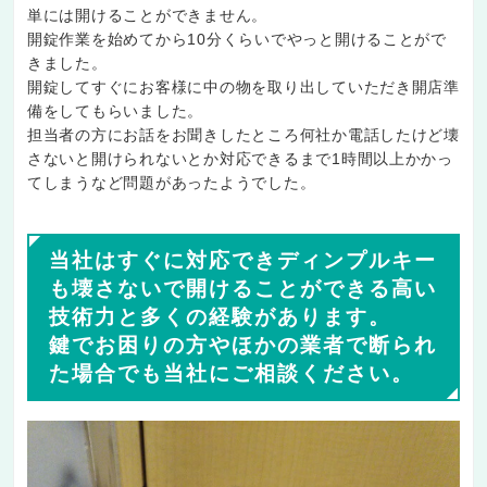
単には開けることができません。
開錠作業を始めてから10分くらいでやっと開けることがで
きました。
開錠してすぐにお客様に中の物を取り出していただき開店準
備をしてもらいました。
担当者の方にお話をお聞きしたところ何社か電話したけど壊
さないと開けられないとか対応できるまで1時間以上かかっ
てしまうなど問題があったようでした。
当社はすぐに対応できディンプルキー
も壊さないで開けることができる高い
技術力と多くの経験があります。
鍵でお困りの方やほかの業者で断られ
た場合でも当社にご相談ください。