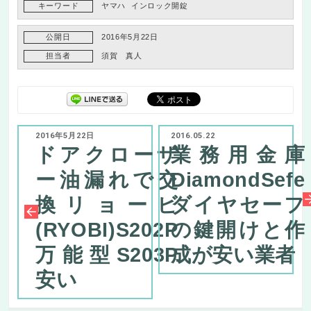
キーワード
ヤマハ
インロック開錠
公開日
2016年5月22日
担当者
須賀 真人
2016年5月22日
2016.05.22
ドアクローザ
業務用金庫
ー油漏れで交
DiamondSefe
換リョービ
ダイヤセーフ
(RYOBI)S202P
の鍵開けと作
万能型S203P
成が安い業者
安い