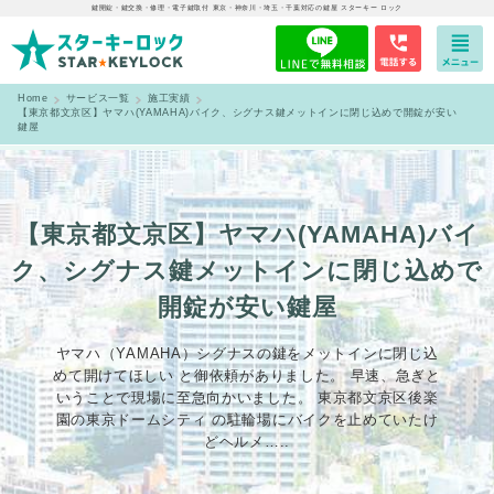
鍵開錠・鍵交換・修理・電子鍵取付 東京・神奈川・埼玉・千葉対応の鍵屋 スターキー ロック
Home
サービス一覧
施工実績
【東京都文京区】ヤマハ(YAMAHA)バイク、シグナス鍵メットインに閉じ込めで開錠が安い
鍵屋
【東京都文京区】ヤマハ(YAMAHA)バイ
ク、シグナス鍵メットインに閉じ込めで
開錠が安い鍵屋
ヤマハ（YAMAHA）シグナスの鍵をメットインに閉じ込
めて開けてほしい と御依頼がありました。 早速、急ぎと
いうことで現場に至急向かいました。 東京都文京区後楽
園の東京ドームシティ の駐輪場にバイクを止めていたけ
どヘルメ…..