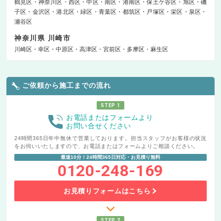
鶴見区
神奈川区
西区
中区
南区
港南区
保土ケ谷区
旭区
磯
子区
金沢区
港北区
緑区
青葉区
都筑区
戸塚区
栄区
泉区
瀬谷区
神奈川県 川崎市
川崎区
幸区
中原区
高津区
宮前区
多摩区
麻生区
ご依頼から施工までの流れ
STEP 1
お電話またはフォームより
お問い合せください
24時間365日年中無休で営業しております。担当スタッフがお客様の状況
をお伺いいたしますので、お電話またはフォームよりご相談ください。
最速10分！24時間365日対応・お見積り無料
0120-248-169
お見積りフォームはこちら
STEP 2