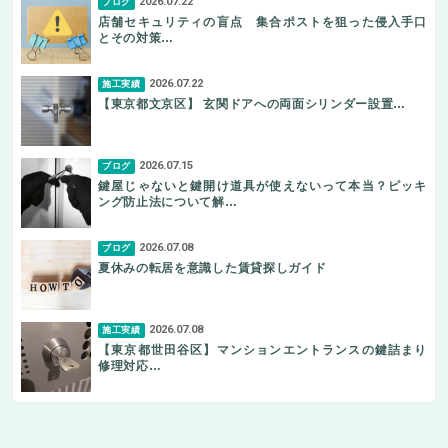
2026.07.22
ブログ
店舗セキュリティの盲点 集合ポストを狙った侵入手口
とその対策…
2026.07.22
施工実績
【東京都文京区】 玄関ドアへの両面シリンダー設置…
2026.07.15
ブログ
鍵屋じゃないと鍵開け道具が使えないって本当？ピッキ
ング防止法について解…
2026.07.08
ブログ
夏休みの転居を意識した賃貸探しガイド
2026.07.08
施工実績
【東京都世田谷区】マンションエントランスの鍵詰まり
修理対応…