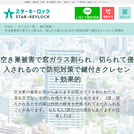
鍵開錠・鍵交換・修理・電子鍵取付 東京・神奈川・埼玉・千葉対応の鍵屋 スターキー ロック
Home
サービス一覧
施工実績
空き巣被害で窓ガラス割られ、切られて侵入されるので防犯対策で鍵付きクレセント効果的
空き巣被害で窓ガラス割られ、切られて侵
入されるので防犯対策で鍵付きクレセン
ト効果的
空き巣の被害が昔からありますが窓ガラスを割られたり、
音を立てないで切られ侵入することもあります。 1度、侵
入されるとその家は内部の構造を把握されてまた入られる
ことがあります。 もちろん1度だけの場合もありますが注
意したほ…..