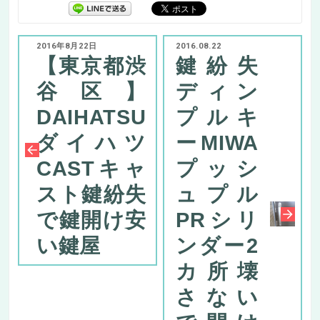
2016年8月22日
2016.08.22
【東京都渋
鍵紛失
谷区】
ディン
DAIHATSU
プルキ
ダイハツ
ーMIWA
CASTキャ
プッシ
スト鍵紛失
ュプル
で鍵開け安
PRシリ
い鍵屋
ンダー2
カ所壊
さない