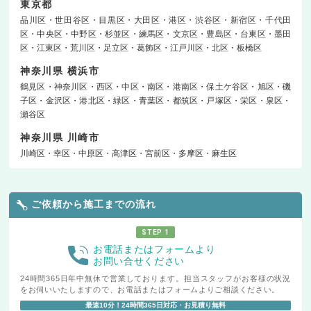
東京都
品川区
世田谷区
目黒区
大田区
港区
渋谷区
新宿区
千代田
区
中央区
中野区
杉並区
練馬区
文京区
豊島区
台東区
墨田
区
江東区
荒川区
足立区
葛飾区
江戸川区
北区
板橋区
神奈川県 横浜市
鶴見区
神奈川区
西区
中区
南区
港南区
保土ケ谷区
旭区
磯
子区
金沢区
港北区
緑区
青葉区
都筑区
戸塚区
栄区
泉区
瀬谷区
神奈川県 川崎市
川崎区
幸区
中原区
高津区
宮前区
多摩区
麻生区
ご依頼から施工までの流れ
STEP 1
お電話またはフォームより
お問い合せください
24時間365日年中無休で営業しております。担当スタッフがお客様の状況
をお伺いいたしますので、お電話またはフォームよりご相談ください。
最速10分！24時間365日対応・お見積り無料