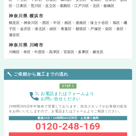
区
江東区
荒川区
足立区
葛飾区
江戸川区
北区
板橋区
神奈川県 横浜市
鶴見区
神奈川区
西区
中区
南区
港南区
保土ケ谷区
旭区
磯
子区
金沢区
港北区
緑区
青葉区
都筑区
戸塚区
栄区
泉区
瀬谷区
神奈川県 川崎市
川崎区
幸区
中原区
高津区
宮前区
多摩区
麻生区
ご依頼から施工までの流れ
STEP 1
お電話またはフォームより
お問い合せください
24時間365日年中無休で営業しております。担当スタッフがお客様の状況
をお伺いいたしますので、お電話またはフォームよりご相談ください。
最速10分！24時間365日対応・お見積り無料
0120-248-169