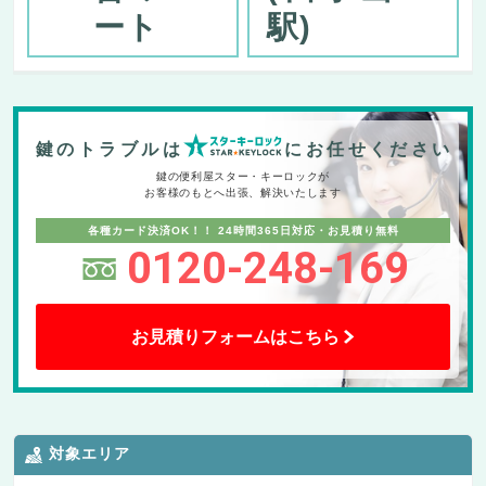
ート
駅)
鍵のトラブルは
にお任せください
鍵の便利屋スター・キーロックが
お客様のもとへ出張、解決いたします
各種カード決済OK！！
24時間365日対応・お見積り無料
0120-248-169
お見積りフォームはこちら
対象エリア