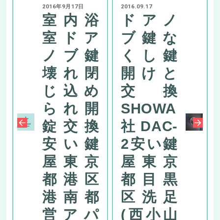
2016年9月17日
2016.09.17
室内浴
ドアノ
室ドア
ブ鍵な
ノブ鍵
くし鍵
壊れ閉
開けと
じ込め
交換
られ開
SHOWA
錠交換
社DAC-
安い鍵
2安い鍵
屋東京
屋東京
都港区
都目黒
港南都
区洗足
営アパ
(西小山