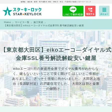
鍵開錠・鍵交換・修理・電子鍵取付 東京・神奈川・埼玉・千葉対応の鍵屋 スターキー ロック
Home
サービス一覧
施工実績
【東京都大田区】eikoエーコ―ダイヤル式金庫SSL番号解読解錠安い鍵屋
【東京都大田区】eikoエーコ―ダイヤル式
金庫SSL番号解読解錠安い鍵屋
eikoエーコ―社の家庭用金庫でダイヤル番号がわからな
く、鍵もないということで安く開けて ほしいとご依頼が
ありました。 さっそく現場に向かいました。 大田区上池
台（長原駅付近）の戸建住宅でした。 大田区は割と金庫
の鍵開け…..