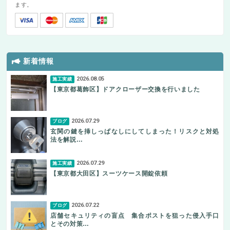
ます。
新着情報
2026.08.05
施工実績
【東京都葛飾区】ドアクローザー交換を行いました
2026.07.29
ブログ
玄関の鍵を挿しっぱなしにしてしまった！リスクと対処
法を解説…
2026.07.29
施工実績
【東京都大田区】スーツケース開錠依頼
2026.07.22
ブログ
店舗セキュリティの盲点 集合ポストを狙った侵入手口
とその対策…