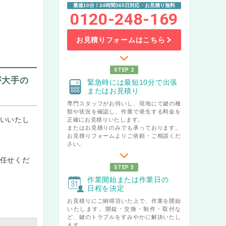
最速10分！24時間365日対応・お見積り無料
0120-248-169
お見積りフォームはこちら
STEP 2
が大手の
緊急時には最短10分で出張
またはお見積り
専門スタッフがお伺いし、現地にて鍵の種
類や状況を確認し、作業で発生する料金を
いいたし
正確にお見積りいたします。
またはお見積りのみでも承っております。
お見積りフォームよりご依頼・ご相談くだ
さい。
任せくだ
STEP 3
作業開始または作業日の
日程を決定
お見積りにご納得頂いた上で、作業を開始
いたします。開錠・交換・制作・取付な
ど、鍵のトラブルをすみやかに解決いたし
ます。