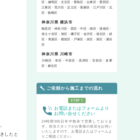
区
練馬区
文京区
豊島区
台東区
墨田区
江東区
荒川区
足立区
葛飾区
江戸川区
北
区
板橋区
神奈川県 横浜市
鶴見区
神奈川区
西区
中区
南区
港南区
保土ケ谷区
旭区
磯子区
金沢区
港北区
緑
区
青葉区
都筑区
戸塚区
栄区
泉区
瀬谷
区
神奈川県 川崎市
川崎区
幸区
中原区
高津区
宮前区
多摩
区
麻生区
ご依頼から施工までの流れ
STEP 1
お電話またはフォームより
お問い合せください
24時間365日年中無休で営業しておりま
。
す。担当スタッフがお客様の状況をお伺い
いたしますので、お電話またはフォームよ
きしたと
りご相談ください。