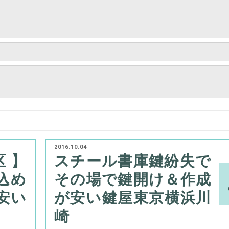
2016.10.04
区】
スチール書庫鍵紛失で
込め
その場で鍵開け＆作成
安い
が安い鍵屋東京横浜川
崎