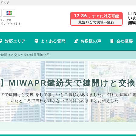
 ロック
12:36
、すぐに対応可能
EX・JCB
最短17分で現場へ急行
支払いただけます
対応エリア
よくある質問
お客様の声
会社概要
失で鍵開けと交換が安い鍵屋団地公団
】MIWAPR鍵紛失で鍵開けと交
たので鍵開けと交換 をしてほしいとご依頼がありました。 何社か鍵屋
いたところで当社が壊さないで開けられますとお伝えした…..