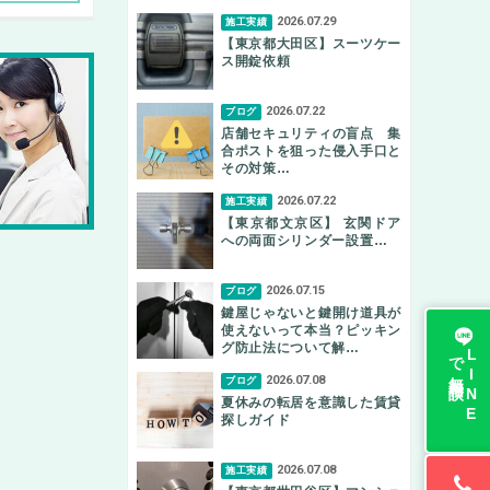
2026.07.29
施工実績
【東京都大田区】スーツケー
ス開錠依頼
2026.07.22
ブログ
店舗セキュリティの盲点 集
合ポストを狙った侵入手口と
その対策…
2026.07.22
施工実績
【東京都文京区】 玄関ドア
への両面シリンダー設置…
2026.07.15
ブログ
鍵屋じゃないと鍵開け道具が
使えないって本当？ピッキン
グ防止法について解…
無料相談
L
I
N
E
で
2026.07.08
ブログ
夏休みの転居を意識した賃貸
探しガイド
2026.07.08
施工実績