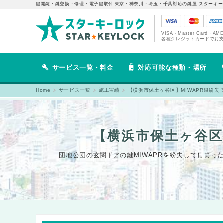
鍵開錠・鍵交換・修理・電子鍵取付 東京・神奈川・埼玉・千葉対応の鍵屋 スターキー
VISA・Master Card・AM
各種クレジットカードでお
サービス一覧・料金
対応可能な種類・場所
Home
サービス一覧
施工実績
【横浜市保土ヶ谷区】MIWAPR鍵紛
【横浜市保土ヶ谷区
団地公団の玄関ドアの鍵MIWAPRを紛失してしまっ