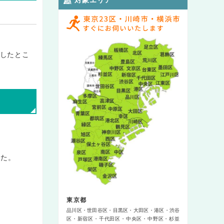
したとこ
した。
東京都
品川区
世田谷区
目黒区
大田区
港区
渋谷
区
新宿区
千代田区
中央区
中野区
杉並