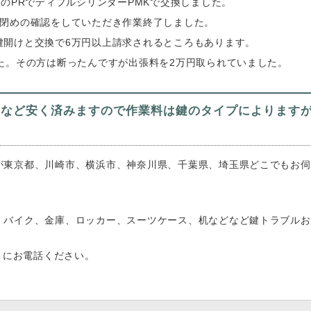
のPRでディプルシリンダーPMKで交換しました。
け閉めの確認をしていただき作業終了しました。
鍵開けと交換で6万円以上請求されるところもあります。
た。その方は断ったんですが出張料を2万円取られていました。
費など安く済みますので作業料は鍵のタイプによります
が東京都、川崎市、横浜市、神奈川県、千葉県、埼玉県どこでもお伺
、バイク、金庫、ロッカー、スーツケース、机などなど鍵トラブルお
ク）にお電話ください。