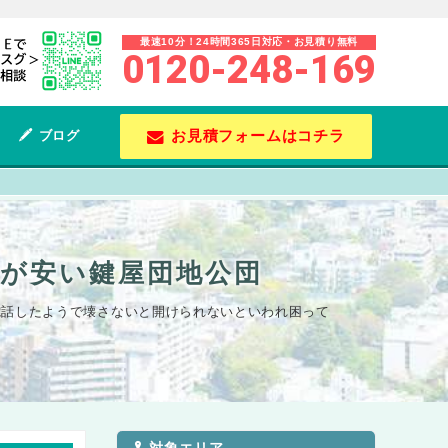
最速10分！24時間365日対応・お見積り無料
0120-248-169
お見積フォームはコチラ
ブログ
換が安い鍵屋団地公団
に電話したようで壊さないと開けられないといわれ困って
対象エリア