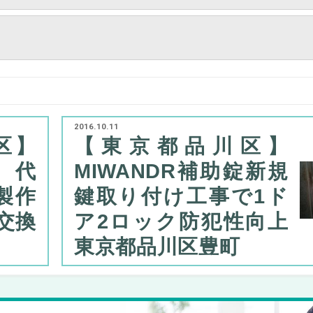
2016.10.11
区】
【東京都品川区】
古代
MIWANDR補助錠新規
沢製作
鍵取り付け工事で1ド
交換
ア2ロック防犯性向上
東京都品川区豊町