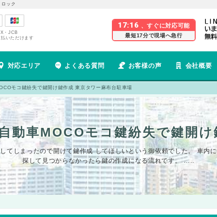
 ロック
17:16
、すぐに対応可能
EX・JCB
最短17分で現場へ急行
支払いただけます
対応エリア
よくある質問
お客様の声
会社概要
MOCOモコ鍵紛失で鍵開け鍵作成 東京タワー麻布台駐車場
軽自動車MOCOモコ鍵紛失で鍵開
紛失してしまったので開けて鍵作成 してほしいという御依頼でした。 車
探して見つからなかったら鍵の作成になる流れです。 …..