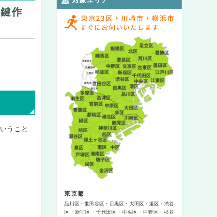
て鍵作
いうこと
東京都
品川区
世田谷区
目黒区
大田区
港区
渋谷
区
新宿区
千代田区
中央区
中野区
杉並