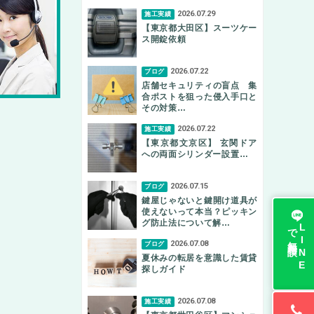
2026.07.29
施工実績
【東京都大田区】スーツケー
ス開錠依頼
2026.07.22
ブログ
店舗セキュリティの盲点 集
合ポストを狙った侵入手口と
その対策…
2026.07.22
施工実績
【東京都文京区】 玄関ドア
への両面シリンダー設置…
2026.07.15
ブログ
鍵屋じゃないと鍵開け道具が
使えないって本当？ピッキン
グ防止法について解…
無料相談
L
I
N
E
で
2026.07.08
ブログ
夏休みの転居を意識した賃貸
探しガイド
2026.07.08
施工実績