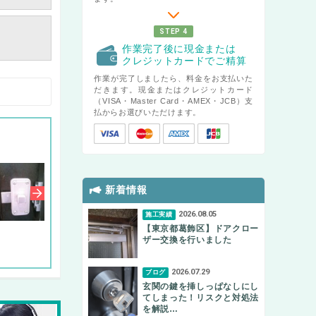
STEP 4
作業完了後に現金または
クレジットカードでご精算
作業が完了しましたら、料金をお支払いた
だきます。現金またはクレジットカード
（VISA・Master Card・AMEX・JCB）支
払からお選びいただけます。
新着情報
2026.08.05
施工実績
【東京都葛飾区】ドアクロー
ザー交換を行いました
2026.07.29
ブログ
玄関の鍵を挿しっぱなしにし
てしまった！リスクと対処法
を解説…