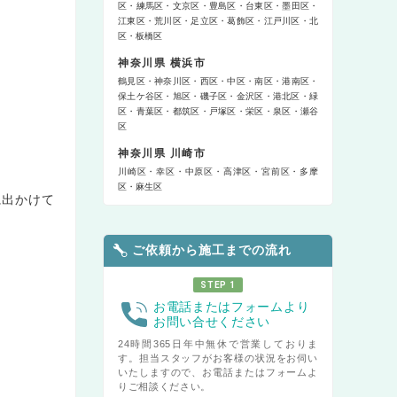
区
練馬区
文京区
豊島区
台東区
墨田区
江東区
荒川区
足立区
葛飾区
江戸川区
北
区
板橋区
神奈川県 横浜市
鶴見区
神奈川区
西区
中区
南区
港南区
保土ケ谷区
旭区
磯子区
金沢区
港北区
緑
区
青葉区
都筑区
戸塚区
栄区
泉区
瀬谷
区
神奈川県 川崎市
川崎区
幸区
中原区
高津区
宮前区
多摩
区
麻生区
に出かけて
ご依頼から施工までの流れ
STEP 1
お電話またはフォームより
お問い合せください
24時間365日年中無休で営業しておりま
す。担当スタッフがお客様の状況をお伺い
いたしますので、お電話またはフォームよ
りご相談ください。