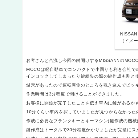
NISS
（イメ
お客さんと合流し今回の鍵開けするMISSANNのMOC
MOCOは軽自動車でコンパクトで小回りも利き会社
インロックしてしまったり鍵紛失の際の鍵作成も割と
鍵穴があったので運転席側のところを覗き込んでピッ
作業時間は3分程度で開けることができました。
お客様に開錠が完了したことを伝え車内に鍵があるか
10分くらい車内を探していましたが見つからなかった
作成に必要なブランクキーとキーマシン(鍵作成の機械
鍵作成はトータルで30分程度かかりましたが完璧にス