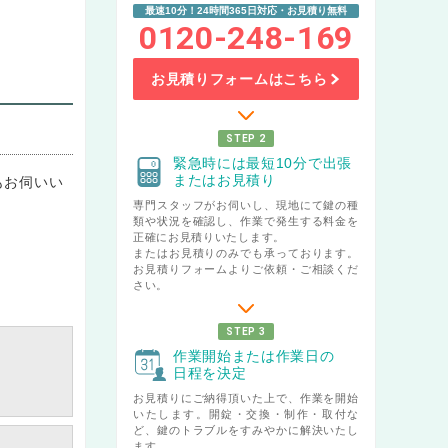
最速10分！24時間365日対応・お見積り無料
0120-248-169
お見積りフォームはこちら
STEP 2
緊急時には最短10分で出張
またはお見積り
もお伺いい
専門スタッフがお伺いし、現地にて鍵の種
類や状況を確認し、作業で発生する料金を
正確にお見積りいたします。
またはお見積りのみでも承っております。
お見積りフォームよりご依頼・ご相談くだ
さい。
STEP 3
作業開始または作業日の
日程を決定
お見積りにご納得頂いた上で、作業を開始
いたします。開錠・交換・制作・取付な
ど、鍵のトラブルをすみやかに解決いたし
ます。