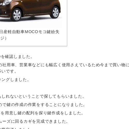
AN日産軽自動車MOCOモコ鍵紛失
ージ）
Oを確認しました。
での社用車、営業車などにも幅広く使用さえているため今まで買い物
多いです。
キングしました。
もしれないということで探してもらいました。
ので鍵の作成の作業をすることになりました。
)を用意し鍵の配列を探り鍵作成をしました。
ムーズに回るカギを完成できました。