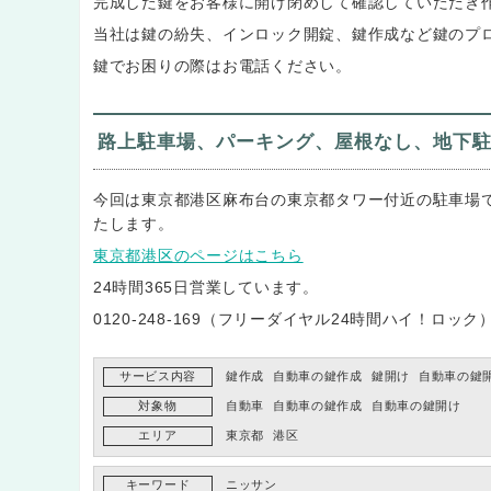
完成した鍵をお客様に開け閉めして確認していただき
当社は鍵の紛失、インロック開錠、鍵作成など鍵のプ
鍵でお困りの際はお電話ください。
路上駐車場、パーキング、屋根なし、地下
今回は東京都港区麻布台の東京都タワー付近の駐車場
たします。
東京都港区のページはこちら
24時間365日営業しています。
0120-248-169（フリーダイヤル24時間ハイ！ロッ
サービス内容
鍵作成
自動車の鍵作成
鍵開け
自動車の鍵
対象物
自動車
自動車の鍵作成
自動車の鍵開け
エリア
東京都
港区
キーワード
ニッサン