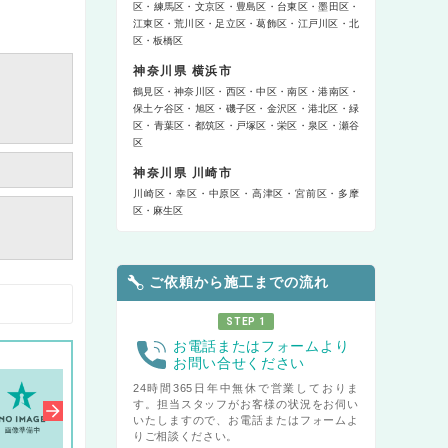
区
練馬区
文京区
豊島区
台東区
墨田区
江東区
荒川区
足立区
葛飾区
江戸川区
北
区
板橋区
神奈川県 横浜市
鶴見区
神奈川区
西区
中区
南区
港南区
保土ケ谷区
旭区
磯子区
金沢区
港北区
緑
区
青葉区
都筑区
戸塚区
栄区
泉区
瀬谷
区
神奈川県 川崎市
川崎区
幸区
中原区
高津区
宮前区
多摩
区
麻生区
ご依頼から施工までの流れ
STEP 1
お電話またはフォームより
お問い合せください
24時間365日年中無休で営業しておりま
す。担当スタッフがお客様の状況をお伺い
いたしますので、お電話またはフォームよ
りご相談ください。