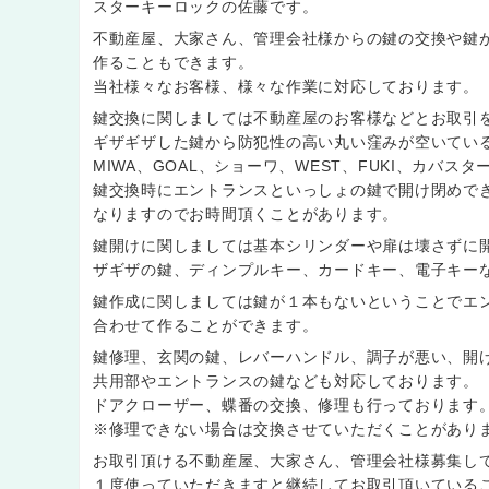
スターキーロックの佐藤です。
不動産屋、大家さん、管理会社様からの鍵の交換や鍵
作ることもできます。
当社様々なお客様、様々な作業に対応しております。
鍵交換に関しましては不動産屋のお客様などとお取引
ギザギザした鍵から防犯性の高い丸い窪みが空いてい
MIWA、GOAL、ショーワ、WEST、FUKI、カバ
鍵交換時にエントランスといっしょの鍵で開け閉めで
なりますのでお時間頂くことがあります。
鍵開けに関しましては基本シリンダーや扉は壊さずに
ザギザの鍵、ディンプルキー、カードキー、電子キー
鍵作成に関しましては鍵が１本もないということでエ
合わせて作ることができます。
鍵修理、玄関の鍵、レバーハンドル、調子が悪い、開
共用部やエントランスの鍵なども対応しております。
ドアクローザー、蝶番の交換、修理も行っております
※修理できない場合は交換させていただくことがあり
お取引頂ける不動産屋、大家さん、管理会社様募集し
１度使っていただきますと継続してお取引頂いている