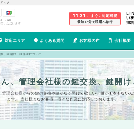
 ロック
11:21
、すぐに対応可能
EX・JCB
最短17分で現場へ急行
支払いただけます
対応エリア
よくある質問
お客様の声
会社概要
交換、鍵開け、鍵修理について
さん、管理会社様の鍵交換、鍵開け
、管理会社様からの鍵の交換や鍵がなく開けて欲しい、鍵が１本もないん
ます。 当社様々なお客様、様々な作業に対応しております。 …..