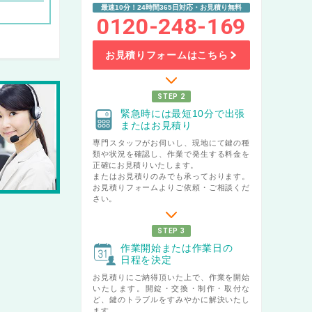
最速10分！24時間365日対応・お見積り無料
0120-248-169
お見積りフォームはこちら
STEP 2
緊急時には最短10分で出張
またはお見積り
専門スタッフがお伺いし、現地にて鍵の種
類や状況を確認し、作業で発生する料金を
正確にお見積りいたします。
またはお見積りのみでも承っております。
お見積りフォームよりご依頼・ご相談くだ
さい。
STEP 3
作業開始または作業日の
日程を決定
お見積りにご納得頂いた上で、作業を開始
いたします。開錠・交換・制作・取付な
ど、鍵のトラブルをすみやかに解決いたし
ます。