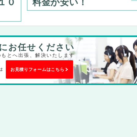
１０
料金が安い！
にお任せください
のもとへ出張、解決いたします
は
お見積りフォームはこちら