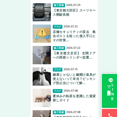
2026.07.29
施工実績
【東京都大田区】スーツケー
ス開錠依頼
2026.07.22
ブログ
店舗セキュリティの盲点 集
合ポストを狙った侵入手口と
その対策…
2026.07.22
施工実績
【東京都文京区】 玄関ドア
への両面シリンダー設置…
2026.07.15
ブログ
鍵屋じゃないと鍵開け道具が
使えないって本当？ピッキン
グ防止法について解…
無料相談
L
I
N
E
で
2026.07.08
ブログ
夏休みの転居を意識した賃貸
探しガイド
2026.07.08
施工実績