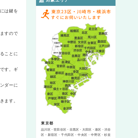
には鍵を
ますので
ることに
です。ギ
ンダーに
きます。
東京都
品川区
世田谷区
目黒区
大田区
港区
渋谷
区
新宿区
千代田区
中央区
中野区
杉並