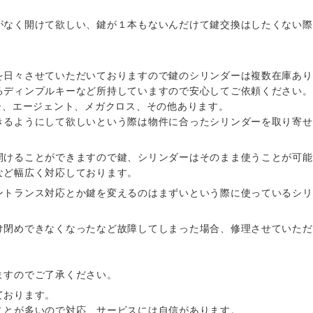
がなく開けて欲しい、鍵が１本もないんだけて鍵交換はしたくない際
を日々させていただいておりますので鍵のシリンダーは複数在庫あり
るディンプルキーなど所持していますので安心してご依頼ください。
スター、エージェント、メガクロス、その他あります。
きるようにして欲しいという際は物件に合ったシリンダーを取り寄せ
開けることができますので鍵、シリンダーはそのまま使うことが可能
など幅広く対応しております。
ントランス対応とか鍵を変えるのはまずいという際に使っているシリ
け閉めできなくなったなど故障してしまった場合、修理させていただ
。
ますのでご了承ください。
ております。
ことが多いので対応、サービスには自信があります。