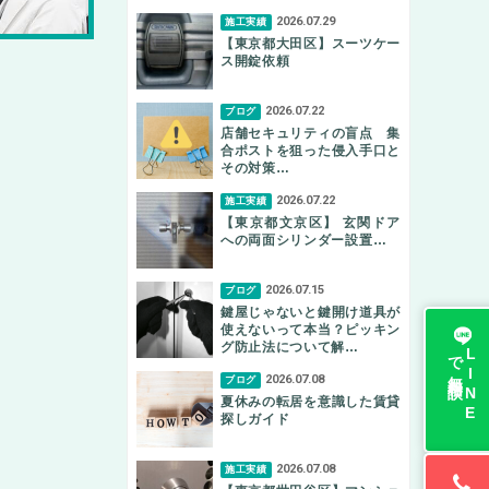
2026.07.29
施工実績
【東京都大田区】スーツケー
ス開錠依頼
2026.07.22
ブログ
店舗セキュリティの盲点 集
合ポストを狙った侵入手口と
その対策…
2026.07.22
施工実績
【東京都文京区】 玄関ドア
への両面シリンダー設置…
2026.07.15
ブログ
鍵屋じゃないと鍵開け道具が
使えないって本当？ピッキン
グ防止法について解…
無料相談
L
I
N
E
で
2026.07.08
ブログ
夏休みの転居を意識した賃貸
探しガイド
2026.07.08
施工実績