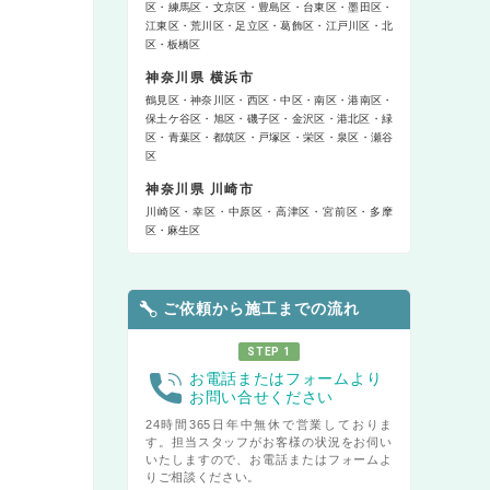
区
練馬区
文京区
豊島区
台東区
墨田区
江東区
荒川区
足立区
葛飾区
江戸川区
北
区
板橋区
神奈川県 横浜市
鶴見区
神奈川区
西区
中区
南区
港南区
保土ケ谷区
旭区
磯子区
金沢区
港北区
緑
区
青葉区
都筑区
戸塚区
栄区
泉区
瀬谷
区
神奈川県 川崎市
川崎区
幸区
中原区
高津区
宮前区
多摩
区
麻生区
ご依頼から施工までの流れ
STEP 1
お電話またはフォームより
お問い合せください
24時間365日年中無休で営業しておりま
す。担当スタッフがお客様の状況をお伺い
いたしますので、お電話またはフォームよ
りご相談ください。