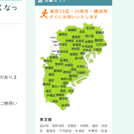
くなっ
がありま
ご納得い
東京都
品川区
世田谷区
目黒区
大田区
港区
渋谷
区
新宿区
千代田区
中央区
中野区
杉並