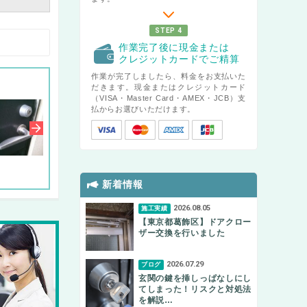
STEP 4
作業完了後に現金または
クレジットカードでご精算
作業が完了しましたら、料金をお支払いた
だきます。現金またはクレジットカード
（VISA・Master Card・AMEX・JCB）支
払からお選びいただけます。
新着情報
2026.08.05
施工実績
【東京都葛飾区】ドアクロー
ザー交換を行いました
2026.07.29
ブログ
玄関の鍵を挿しっぱなしにし
てしまった！リスクと対処法
を解説…