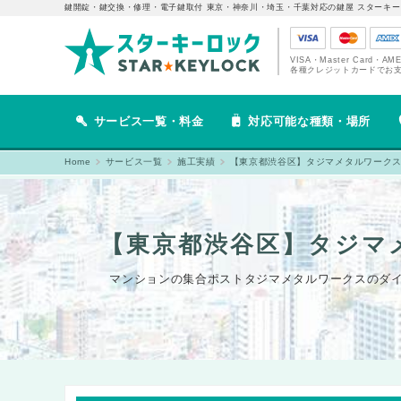
鍵開錠・鍵交換・修理・電子鍵取付 東京・神奈川・埼玉・千葉対応の鍵屋 スターキー
VISA・Master Card・AM
各種クレジットカードでお
サービス一覧・料金
対応可能な種類・場所
Home
サービス一覧
施工実績
【東京都渋谷区】タジマメタルワーク
【東京都渋谷区】タジマ
マンションの集合ポストタジマメタルワークスのダイ