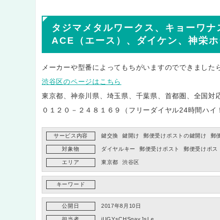
タジマメタルワークス、キョーワナ
ACE（エース）、ダイケン、神栄
メーカーや型番によってもちがいますのでできました
渋谷区のページはこちら
東京都、神奈川県、埼玉県、千葉県、首都圏、全国対
０１２０－２４８１６９（フリーダイヤル24時間ハイ
サービス内容
鍵交換
鍵開け
郵便受けポストの鍵開け
郵
対象物
ダイヤルキー
郵便受けポスト
郵便受けポス
エリア
東京都
渋谷区
キーワード
公開日
2017年8月10日
担当者
jUGYsCHSqayJsLe