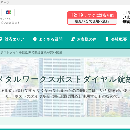
 ロック
12:19
、すぐに対応可能
EX・JCB
最短17分で現場へ急行
支払いただけます
対応エリア
よくある質問
お客様の声
会社概要
スポストダイヤル錠故障で開錠交換が安い鍵屋
メタルワークスポストダイヤル錠
ヤル錠が壊れて開かなくなってしまったので開けてほしいと御依頼があり
た。 ポストのダイヤル錠は毎日開け閉めし使用するものなので…..