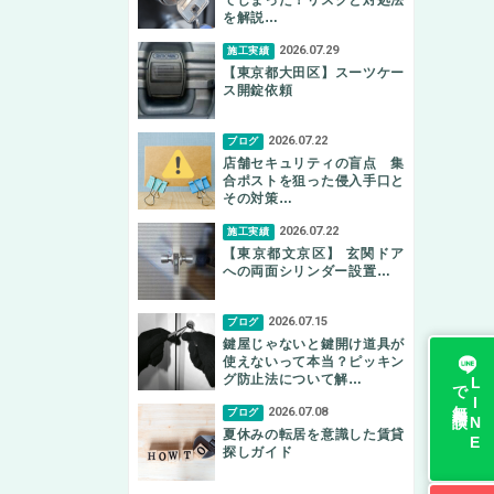
を解説…
2026.07.29
施工実績
【東京都大田区】スーツケー
ス開錠依頼
2026.07.22
ブログ
店舗セキュリティの盲点 集
合ポストを狙った侵入手口と
その対策…
2026.07.22
施工実績
【東京都文京区】 玄関ドア
への両面シリンダー設置…
2026.07.15
ブログ
鍵屋じゃないと鍵開け道具が
使えないって本当？ピッキン
グ防止法について解…
無料相談
L
I
N
E
で
2026.07.08
ブログ
夏休みの転居を意識した賃貸
探しガイド