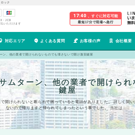
 ロック
17:40
、すぐに対応可能
EX・JCB
最短17分で現場へ急行
支払いただけます
対応エリア
よくある質問
お客様の声
会社概要
ターン、他の業者で開けられないものでも壊さないで開け激安鍵屋
犯サムターン、他の業者で開けら
鍵屋
で開けられないと断られて困っていると電話がありました。 詳しく聞い
ないので帰りますと帰られてしまったという事でした。 当社は…..