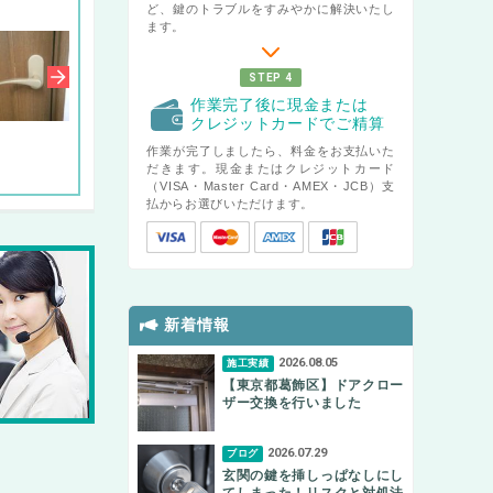
ど、鍵のトラブルをすみやかに解決いたし
ます。
STEP 4
作業完了後に現金または
クレジットカードでご精算
作業が完了しましたら、料金をお支払いた
だきます。現金またはクレジットカード
（VISA・Master Card・AMEX・JCB）支
払からお選びいただけます。
新着情報
2026.08.05
施工実績
【東京都葛飾区】ドアクロー
ザー交換を行いました
2026.07.29
ブログ
玄関の鍵を挿しっぱなしにし
てしまった！リスクと対処法