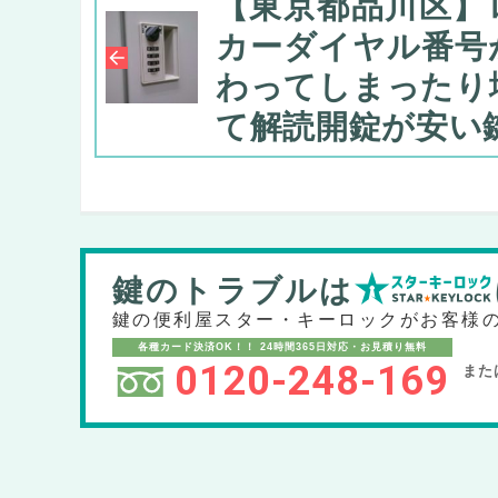
【東京都品川区】
カーダイヤル番号
わってしまったり
て解読開錠が安い
鍵のトラブルは
鍵の便利屋スター・キーロックが
お客様
各種カード決済OK！！
24時間365日対応・お見積り無料
0120-248-169
また