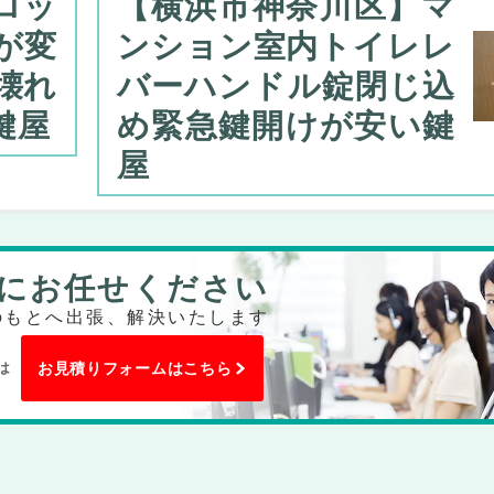
ロッ
【横浜市神奈川区】マ
が変
ンション室内トイレレ
壊れ
バーハンドル錠閉じ込
鍵屋
め緊急鍵開けが安い鍵
屋
にお任せください
のもとへ出張、解決いたします
は
お見積りフォームはこちら