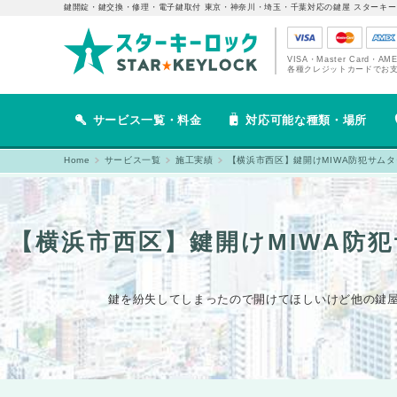
鍵開錠・鍵交換・修理・電子鍵取付 東京・神奈川・埼玉・千葉対応の鍵屋 スターキー
VISA・Master Card・AM
各種クレジットカードでお
サービス一覧・料金
対応可能な種類・場所
Home
サービス一覧
施工実績
【横浜市西区】鍵開けMIWA防犯サム
【横浜市西区】鍵開けMIWA防
鍵を紛失してしまったので開けてほしいけど他の鍵屋