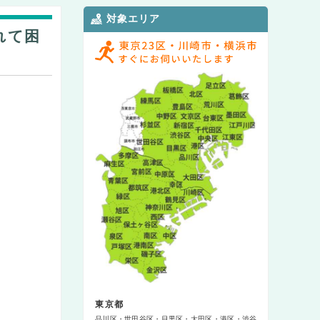
対象エリア
れて困
東京都
品川区
世田谷区
目黒区
大田区
港区
渋谷