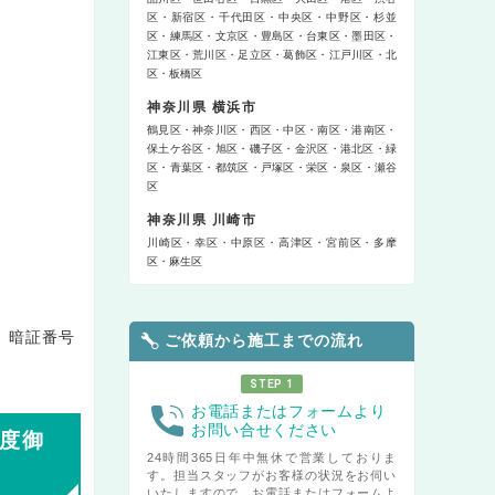
区
新宿区
千代田区
中央区
中野区
杉並
区
練馬区
文京区
豊島区
台東区
墨田区
江東区
荒川区
足立区
葛飾区
江戸川区
北
区
板橋区
神奈川県 横浜市
鶴見区
神奈川区
西区
中区
南区
港南区
保土ケ谷区
旭区
磯子区
金沢区
港北区
緑
区
青葉区
都筑区
戸塚区
栄区
泉区
瀬谷
区
神奈川県 川崎市
川崎区
幸区
中原区
高津区
宮前区
多摩
区
麻生区
、暗証番号
ご依頼から施工までの流れ
STEP 1
お電話またはフォームより
お問い合せください
度御
24時間365日年中無休で営業しておりま
す。担当スタッフがお客様の状況をお伺い
いたしますので、お電話またはフォームよ