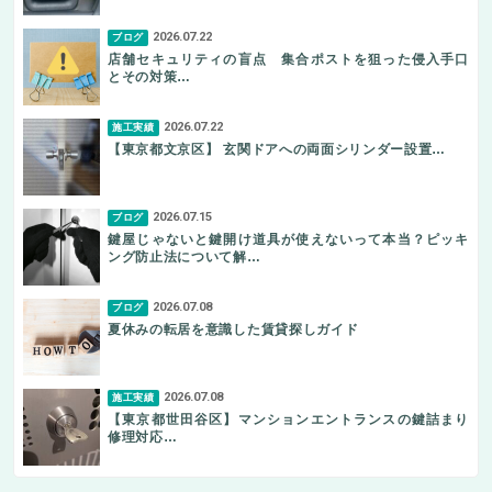
2026.07.22
ブログ
店舗セキュリティの盲点 集合ポストを狙った侵入手口
とその対策…
2026.07.22
施工実績
【東京都文京区】 玄関ドアへの両面シリンダー設置…
2026.07.15
ブログ
鍵屋じゃないと鍵開け道具が使えないって本当？ピッキ
ング防止法について解…
2026.07.08
ブログ
夏休みの転居を意識した賃貸探しガイド
2026.07.08
施工実績
【東京都世田谷区】マンションエントランスの鍵詰まり
修理対応…