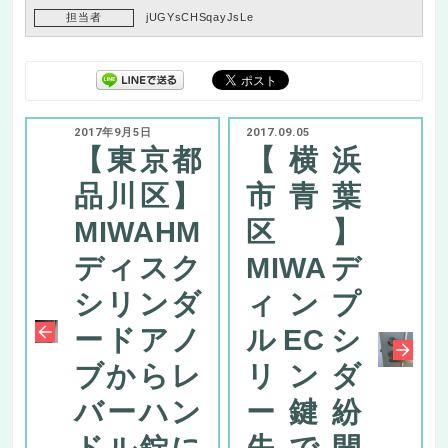
担当者
jUGYsCHSqayJsLe
2017年9月5日
2017.09.05
【東京都
【横浜
品川区】
市青葉
MIWAHM
区】
ディスク
MIWAデ
シリンダ
ィンプ
ードアノ
ルECシ
ブからレ
リンダ
バーハン
ー鍵紛
ドル錠に
失で開