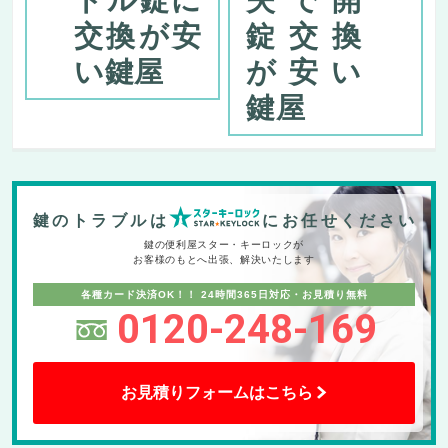
交換が安
錠交換
い鍵屋
が安い
鍵屋
鍵のトラブルは
にお任せください
鍵の便利屋スター・キーロックが
お客様のもとへ出張、解決いたします
各種カード決済OK！！
24時間365日対応・お見積り無料
0120-248-169
お見積りフォームはこちら