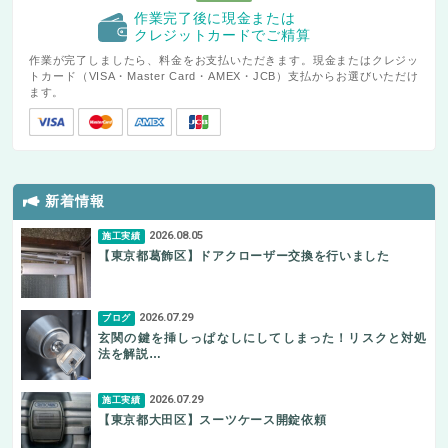
作業完了後に現金または
クレジットカードでご精算
作業が完了しましたら、料金をお支払いただきます。現金またはクレジッ
トカード（VISA・Master Card・AMEX・JCB）支払からお選びいただけ
ます。
新着情報
2026.08.05
施工実績
【東京都葛飾区】ドアクローザー交換を行いました
2026.07.29
ブログ
玄関の鍵を挿しっぱなしにしてしまった！リスクと対処
法を解説…
2026.07.29
施工実績
【東京都大田区】スーツケース開錠依頼