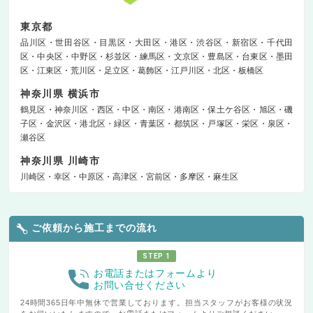
東京都
品川区
世田谷区
目黒区
大田区
港区
渋谷区
新宿区
千代田
区
中央区
中野区
杉並区
練馬区
文京区
豊島区
台東区
墨田
区
江東区
荒川区
足立区
葛飾区
江戸川区
北区
板橋区
神奈川県 横浜市
鶴見区
神奈川区
西区
中区
南区
港南区
保土ケ谷区
旭区
磯
子区
金沢区
港北区
緑区
青葉区
都筑区
戸塚区
栄区
泉区
瀬谷区
神奈川県 川崎市
川崎区
幸区
中原区
高津区
宮前区
多摩区
麻生区
ご依頼から施工までの流れ
STEP 1
お電話またはフォームより
お問い合せください
24時間365日年中無休で営業しております。担当スタッフがお客様の状況