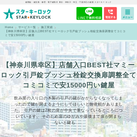
鍵開錠・鍵交換・修理・電子鍵取付 東京・神奈川・埼玉・千葉対応の鍵屋 スターキー ロック
Home
サービス一覧
施工実績
【神奈川県幸区】店舗入口BEST社マミーロック引戸錠プッシュ栓錠交換扉調整全てコミコ
ミで安15000円い鍵屋
【神奈川県幸区】店舗入口BEST社マミー
ロック引戸錠プッシュ栓錠交換扉調整全て
コミコミで安15000円い鍵屋
飲み屋の入り口の木製の引戸の鍵がかからなくなってしま
ったので鍵が閉まるようにしてほしいと御依頼がありまし
た。 引戸の鍵は2枚の扉が中央で重なっているところにつ
いています。 そのため扉のゆがみや最後まで扉が閉まら
ないと鍵も…..