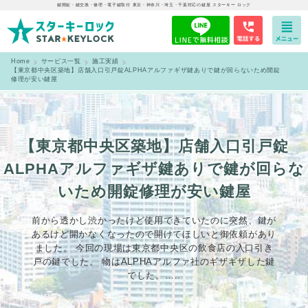
鍵開錠・鍵交換・修理・電子鍵取付 東京・神奈川・埼玉・千葉対応の鍵屋 スターキー ロック
Home
サービス一覧
施工実績
【東京都中央区築地】店舗入口引戸錠ALPHAアルファギザ鍵ありで鍵が回らないため開錠
修理が安い鍵屋
【東京都中央区築地】店舗入口引戸錠
ALPHAアルファギザ鍵ありで鍵が回らな
いため開錠修理が安い鍵屋
前から透かし渋かったけど使用できていたのに突然、鍵が
あるけど開かなくなったので開けてほしいと御依頼があり
ました。 今回の現場は東京都中央区の飲食店の入口引き
戸の鍵でした。 物はALPHAアルファ社のギザギザした鍵
でした。…..