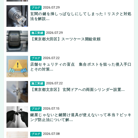
2026.07.29
ブログ
玄関の鍵を挿しっぱなしにしてしまった！リスクと対処
法を解説…
2026.07.29
施工実績
【東京都大田区】スーツケース開錠依頼
2026.07.22
ブログ
店舗セキュリティの盲点 集合ポストを狙った侵入手口
とその対策…
2026.07.22
施工実績
【東京都文京区】 玄関ドアへの両面シリンダー設置…
2026.07.15
ブログ
鍵屋じゃないと鍵開け道具が使えないって本当？ピッキ
ング防止法について解…
2026.07.08
ブログ