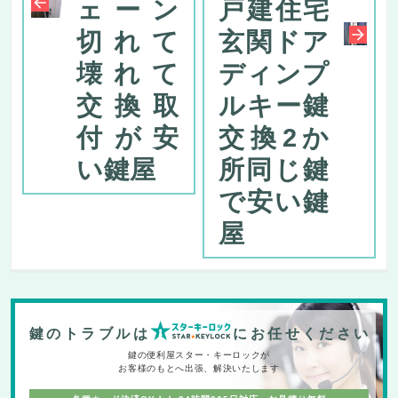
ェーン
戸建住宅
切れて
玄関ドア
壊れて
ディンプ
交換取
ルキー鍵
付が安
交換2か
い鍵屋
所同じ鍵
で安い鍵
屋
鍵のトラブルは
にお任せください
鍵の便利屋スター・キーロックが
お客様のもとへ出張、解決いたします