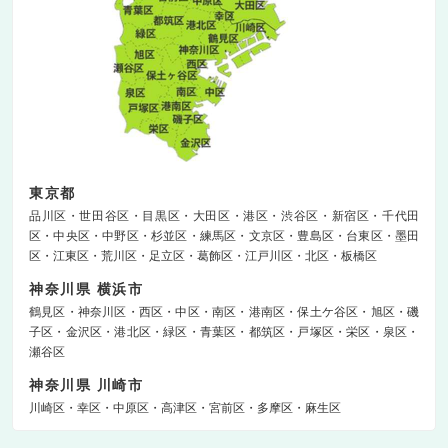
東京都
品川区
世田谷区
目黒区
大田区
港区
渋谷区
新宿区
千代田
区
中央区
中野区
杉並区
練馬区
文京区
豊島区
台東区
墨田
区
江東区
荒川区
足立区
葛飾区
江戸川区
北区
板橋区
神奈川県 横浜市
鶴見区
神奈川区
西区
中区
南区
港南区
保土ケ谷区
旭区
磯
子区
金沢区
港北区
緑区
青葉区
都筑区
戸塚区
栄区
泉区
瀬谷区
神奈川県 川崎市
川崎区
幸区
中原区
高津区
宮前区
多摩区
麻生区