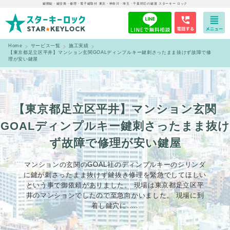
鍵開錠・鍵交換・修理・電子鍵取付 東京・神奈川・埼玉・千葉対応の鍵屋 スターキー ロック
Home
サービス一覧
施工実績
【東京都足立区平井】マンション玄関GOALディンプルキー鍵刺さったまま抜けず故障で修
理が安い鍵屋
【東京都足立区平井】マンション玄関
GOALディンプルキー鍵刺さったまま抜け
ず故障で修理が安い鍵屋
マンションの玄関のGOAL社のディンプルキーのシリンダ
に鍵が刺さったまま抜けず鍵抜き修理を緊急でしてほしい
という事で御依頼がありました。 現場は東京都足立区平
井のマンションでしたので至急向かいました。 現場に到
着し鍵穴に…..