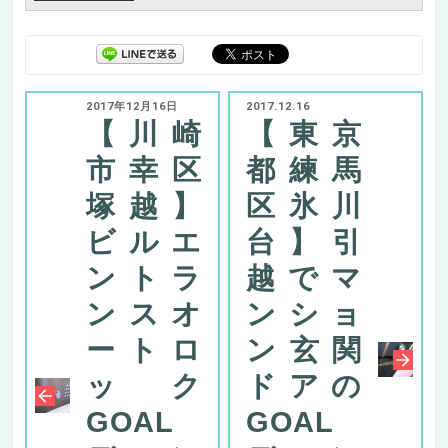
2017年12月16日
2017.12.16
【川崎
【東京
市幸区
都練馬
塚越】
区氷川
ビルエ
台】引
ントラ
越でマ
ンスオ
ンショ
ートロ
ン玄関
ック
ドアの
GOAL
GOAL