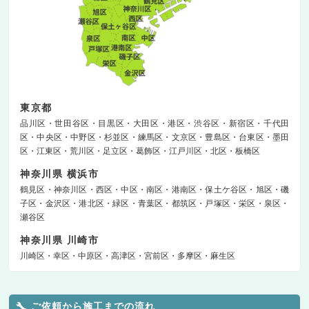
東京都
品川区
世田谷区
目黒区
大田区
港区
渋谷区
新宿区
千代田
区
中央区
中野区
杉並区
練馬区
文京区
豊島区
台東区
墨田
区
江東区
荒川区
足立区
葛飾区
江戸川区
北区
板橋区
神奈川県 横浜市
鶴見区
神奈川区
西区
中区
南区
港南区
保土ケ谷区
旭区
磯
子区
金沢区
港北区
緑区
青葉区
都筑区
戸塚区
栄区
泉区
瀬谷区
神奈川県 川崎市
川崎区
幸区
中原区
高津区
宮前区
多摩区
麻生区
ご依頼から施工までの流れ