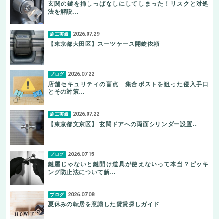
玄関の鍵を挿しっぱなしにしてしまった！リスクと対処
法を解説…
2026.07.29
施工実績
【東京都大田区】スーツケース開錠依頼
2026.07.22
ブログ
店舗セキュリティの盲点 集合ポストを狙った侵入手口
とその対策…
2026.07.22
施工実績
【東京都文京区】 玄関ドアへの両面シリンダー設置…
2026.07.15
ブログ
鍵屋じゃないと鍵開け道具が使えないって本当？ピッキ
ング防止法について解…
2026.07.08
ブログ
夏休みの転居を意識した賃貸探しガイド