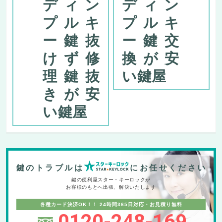
ディン
ディン
プルキ
プルキ
ー鍵抜
ー鍵交
けず修
換が安
理鍵抜
い鍵屋
きが安
い鍵屋
鍵のトラブルは
にお任せください
鍵の便利屋スター・キーロックが
お客様のもとへ出張、解決いたします
各種カード決済OK！！
24時間365日対応・お見積り無料
0120-248-169