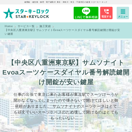
鍵開錠・鍵交換・修理・電子鍵取付 東京・神奈川・埼玉・千葉対応の鍵屋 スターキー ロック
Home
サービス一覧
施工実績
【中央区八重洲東京駅】サムソナイトEvoaスーツケースダイヤル番号解読鍵開け開錠が安
い鍵屋
【中央区八重洲東京駅】サムソナイト
Evoaスーツケースダイヤル番号解読鍵開
け開錠が安い鍵屋
仕事の出張で東京に来たお客様が東京駅でスーツけーうが
開かなくなってしまったので壊さないで開けてほしいと御
依頼がありました。 サムソナイトのスーツケースはとて
も頑丈でいいスーツケースのため壊して開けるのはとても
もったいない…..