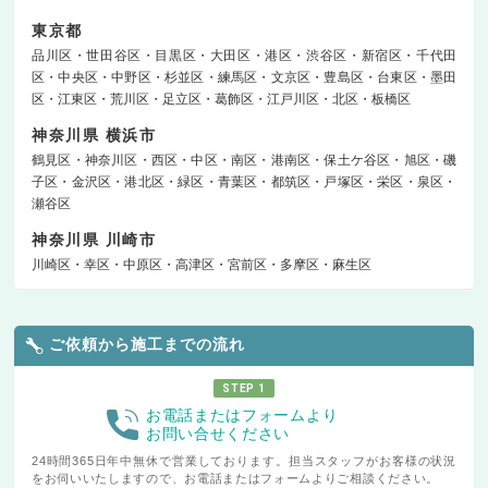
東京都
品川区
世田谷区
目黒区
大田区
港区
渋谷区
新宿区
千代田
区
中央区
中野区
杉並区
練馬区
文京区
豊島区
台東区
墨田
区
江東区
荒川区
足立区
葛飾区
江戸川区
北区
板橋区
神奈川県 横浜市
鶴見区
神奈川区
西区
中区
南区
港南区
保土ケ谷区
旭区
磯
子区
金沢区
港北区
緑区
青葉区
都筑区
戸塚区
栄区
泉区
瀬谷区
神奈川県 川崎市
川崎区
幸区
中原区
高津区
宮前区
多摩区
麻生区
ご依頼から施工までの流れ
STEP 1
お電話またはフォームより
お問い合せください
24時間365日年中無休で営業しております。担当スタッフがお客様の状況
をお伺いいたしますので、お電話またはフォームよりご相談ください。