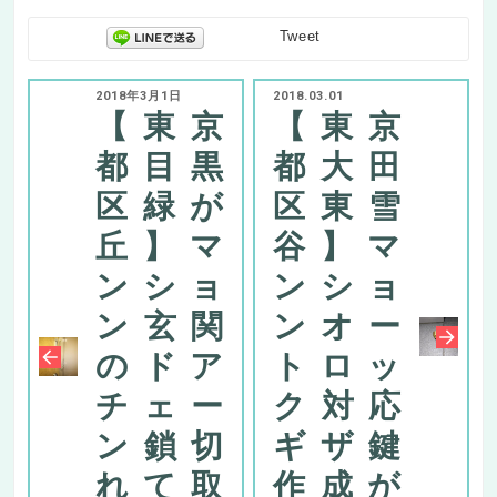
Tweet
2018年3月1日
2018.03.01
【東京
【東京
都目黒
都大田
区緑が
区東雪
丘】マ
谷】マ
ンショ
ンショ
ン玄関
ンオー
のドア
トロッ
チェー
ク対応
ン鎖切
ギザ鍵
れて取
作成が