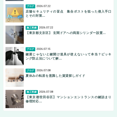
2026.07.22
ブログ
店舗セキュリティの盲点 集合ポストを狙った侵入手口
とその対策…
2026.07.22
施工実績
【東京都文京区】 玄関ドアへの両面シリンダー設置…
2026.07.15
ブログ
鍵屋じゃないと鍵開け道具が使えないって本当？ピッキ
ング防止法について解…
2026.07.08
ブログ
夏休みの転居を意識した賃貸探しガイド
2026.07.08
施工実績
【東京都世田谷区】マンションエントランスの鍵詰まり
修理対応…