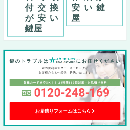
付交換
安い鍵
が安い
屋
鍵屋
鍵のトラブルは
にお任せください
鍵の便利屋スター・キーロックが
お客様のもとへ出張、解決いたします
各種カード決済OK！！
24時間365日対応・お見積り無料
0120-248-169
お見積りフォームはこちら