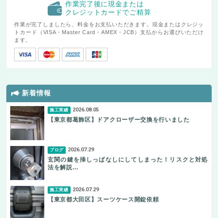
作業完了後に現金または
クレジットカードでご精算
作業が完了しましたら、料金をお支払いただきます。現金またはクレジッ
トカード（VISA・Master Card・AMEX・JCB）支払からお選びいただけ
ます。
新着情報
2026.08.05
施工実績
【東京都葛飾区】ドアクローザー交換を行いました
2026.07.29
ブログ
玄関の鍵を挿しっぱなしにしてしまった！リスクと対処
法を解説…
2026.07.29
施工実績
【東京都大田区】スーツケース開錠依頼