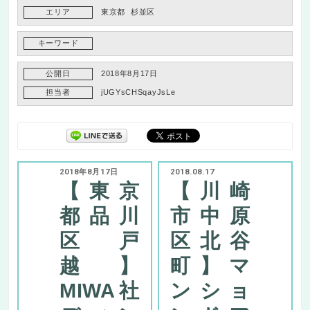
エリア
東京都
杉並区
キーワード
公開日
2018年8月17日
担当者
jUGYsCHSqayJsLe
2018年8月17日
2018.08.17
【東京
【川崎
都品川
市中原
区戸
区北谷
越】
町】マ
MIWA社
ンショ