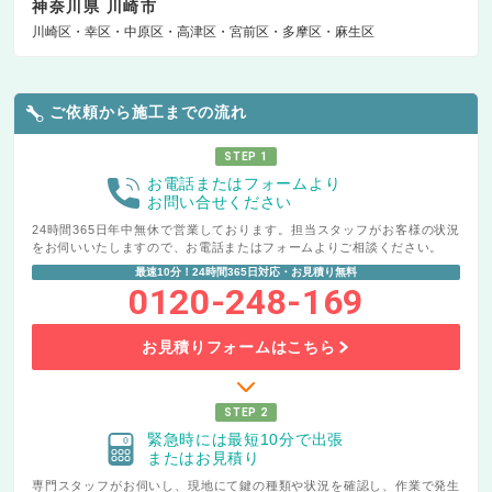
神奈川県 川崎市
川崎区
幸区
中原区
高津区
宮前区
多摩区
麻生区
ご依頼から施工までの流れ
STEP 1
お電話またはフォームより
お問い合せください
24時間365日年中無休で営業しております。担当スタッフがお客様の状況
をお伺いいたしますので、お電話またはフォームよりご相談ください。
最速10分！24時間365日対応・お見積り無料
0120-248-169
お見積りフォームはこちら
STEP 2
緊急時には最短10分で出張
またはお見積り
専門スタッフがお伺いし、現地にて鍵の種類や状況を確認し、作業で発生