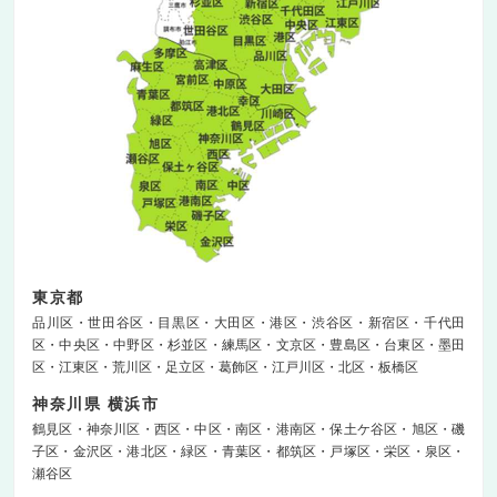
東京都
品川区
世田谷区
目黒区
大田区
港区
渋谷区
新宿区
千代田
区
中央区
中野区
杉並区
練馬区
文京区
豊島区
台東区
墨田
区
江東区
荒川区
足立区
葛飾区
江戸川区
北区
板橋区
神奈川県 横浜市
鶴見区
神奈川区
西区
中区
南区
港南区
保土ケ谷区
旭区
磯
子区
金沢区
港北区
緑区
青葉区
都筑区
戸塚区
栄区
泉区
瀬谷区