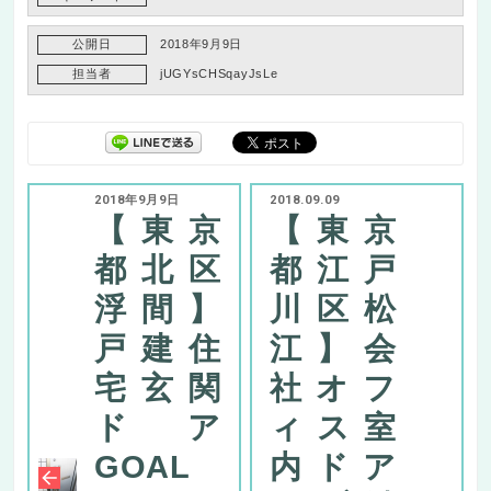
公開日
2018年9月9日
担当者
jUGYsCHSqayJsLe
2018年9月9日
2018.09.09
【東京
【東京
都北区
都江戸
浮間】
川区松
戸建住
江】会
宅玄関
社オフ
ドア
ィス室
GOAL
内ドア