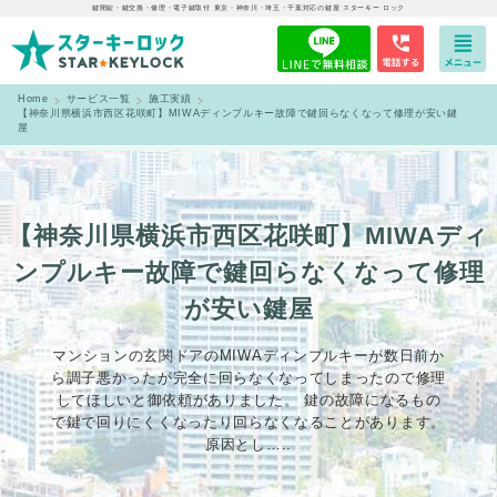
鍵開錠・鍵交換・修理・電子鍵取付 東京・神奈川・埼玉・千葉対応の鍵屋 スターキー ロック
Home
サービス一覧
施工実績
【神奈川県横浜市西区花咲町】MIWAディンプルキー故障で鍵回らなくなって修理が安い鍵
屋
【神奈川県横浜市西区花咲町】MIWAディ
ンプルキー故障で鍵回らなくなって修理
が安い鍵屋
マンションの玄関ドアのMIWAディンプルキーが数日前か
ら調子悪かったが完全に回らなくなってしまったので修理
してほしいと御依頼がありました。 鍵の故障になるもの
で鍵で回りにくくなったり回らなくなることがあります。
原因とし…..