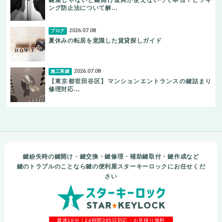
鍵屋じゃないと鍵開け道具が使えないって本当？ピッキ
ング防止法について解…
2026.07.08
ブログ
夏休みの転居を意識した賃貸探しガイド
2026.07.08
施工実績
【東京都世田谷区】マンションエントランスの鍵詰まり
修理対応…
鍵紛失時の鍵開け・鍵交換・鍵修理・補助鍵取付・鍵作成など
鍵のトラブルのことなら鍵の便利屋スターキーロックにお任せくだ
さい
最速10分！24時間365日対応・お見積り無料