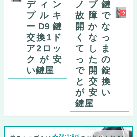
ディン
ノブ鍵
プルキ
故障で
ーD9鍵
開かな
交換1ド
くなっ
ア2ロッ
てしま
クが安
ったの
い鍵屋
で開錠
と交換
が安い
鍵屋