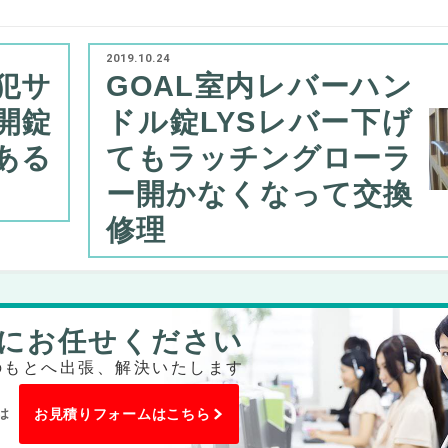
2019.10.24
犯サ
GOAL室内レバーハン
開錠
ドル錠LYSレバー下げ
ある
てもラッチングローラ
ー開かなくなって交換
修理
にお任せください
のもとへ出張、解決いたします
は
お見積りフォームはこちら