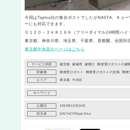
今回はTajima社の集合ポストでしたがNASTA、キ
ーにも対応できます。
０１２０－２４８１６９（フリーダイヤル24時間ハイ
東京都、神奈川県、埼玉県、千葉県、首都圏、全国対
東京都中央区のページはこちら
サービス内容
鍵交換
鍵修理
鍵開け
郵便受けポストの鍵
対象物
郵便受けポスト
郵便受けポストの交換
郵便
エリア
東京都
中央区
キーワード
公開日
2019年10月24日
担当者
jUGYsCHSqayJsLe