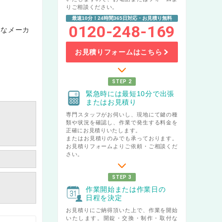
りご相談ください。
最速10分！24時間365日対応・お見積り無料
0120-248-169
々なメーカ
お見積りフォームはこちら
STEP 2
緊急時には最短10分で出張
またはお見積り
専門スタッフがお伺いし、現地にて鍵の種
類や状況を確認し、作業で発生する料金を
正確にお見積りいたします。
またはお見積りのみでも承っております。
お見積りフォームよりご依頼・ご相談くだ
さい。
STEP 3
作業開始または作業日の
日程を決定
お見積りにご納得頂いた上で、作業を開始
いたします。開錠・交換・制作・取付な