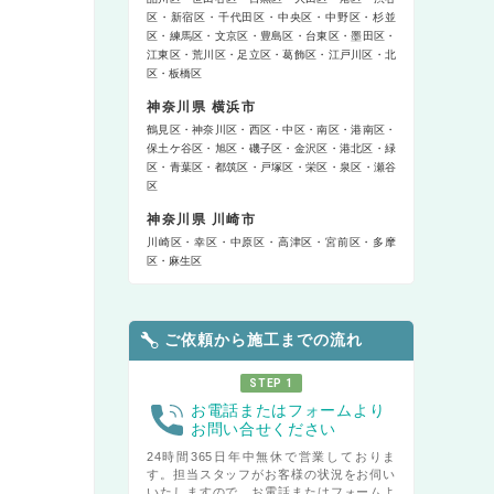
区
新宿区
千代田区
中央区
中野区
杉並
区
練馬区
文京区
豊島区
台東区
墨田区
江東区
荒川区
足立区
葛飾区
江戸川区
北
区
板橋区
神奈川県 横浜市
鶴見区
神奈川区
西区
中区
南区
港南区
保土ケ谷区
旭区
磯子区
金沢区
港北区
緑
区
青葉区
都筑区
戸塚区
栄区
泉区
瀬谷
区
神奈川県 川崎市
川崎区
幸区
中原区
高津区
宮前区
多摩
区
麻生区
ご依頼から施工までの流れ
STEP 1
お電話またはフォームより
お問い合せください
24時間365日年中無休で営業しておりま
す。担当スタッフがお客様の状況をお伺い
いたしますので、お電話またはフォームよ