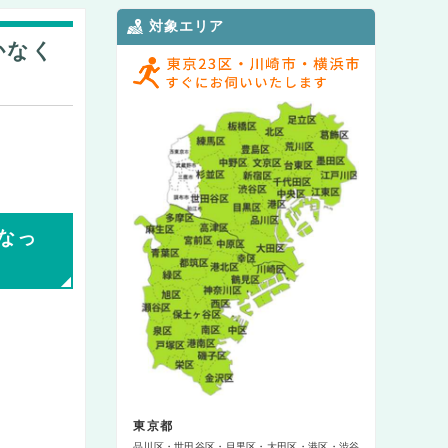
対象エリア
かなく
なっ
東京都
品川区
世田谷区
目黒区
大田区
港区
渋谷