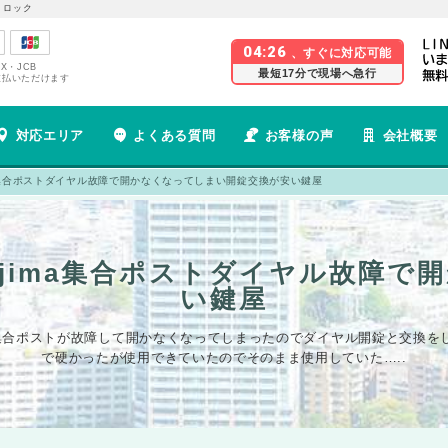
 ロック
04:26
、すぐに対応可能
EX・JCB
最短17分で現場へ急行
支払いただけます
対応エリア
よくある質問
お客様の声
会社概要
ma集合ポストダイヤル故障で開かなくなってしまい開錠交換が安い鍵屋
ajima集合ポストダイヤル故障で
い鍵屋
の集合ポストが故障して開かなくなってしまったのでダイヤル開錠と交換を
で硬かったが使用できていたのでそのまま使用していた…..