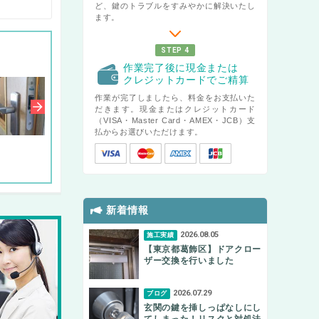
ど、鍵のトラブルをすみやかに解決いたし
ます。
STEP 4
作業完了後に現金または
クレジットカードでご精算
作業が完了しましたら、料金をお支払いた
だきます。現金またはクレジットカード
（VISA・Master Card・AMEX・JCB）支
払からお選びいただけます。
新着情報
2026.08.05
施工実績
【東京都葛飾区】ドアクロー
ザー交換を行いました
2026.07.29
ブログ
玄関の鍵を挿しっぱなしにし
てしまった！リスクと対処法