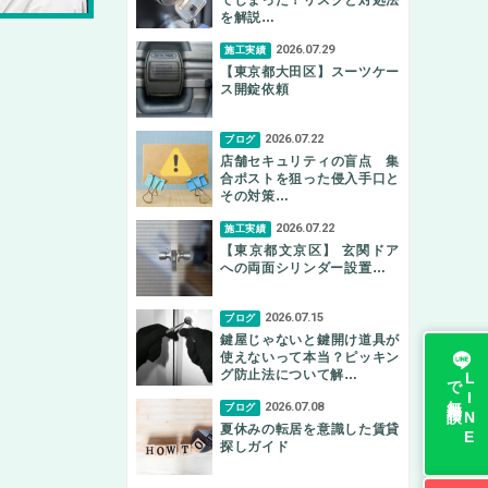
を解説…
2026.07.29
施工実績
【東京都大田区】スーツケー
ス開錠依頼
2026.07.22
ブログ
店舗セキュリティの盲点 集
合ポストを狙った侵入手口と
その対策…
2026.07.22
施工実績
【東京都文京区】 玄関ドア
への両面シリンダー設置…
2026.07.15
ブログ
鍵屋じゃないと鍵開け道具が
使えないって本当？ピッキン
グ防止法について解…
無料相談
L
I
N
E
で
2026.07.08
ブログ
夏休みの転居を意識した賃貸
探しガイド