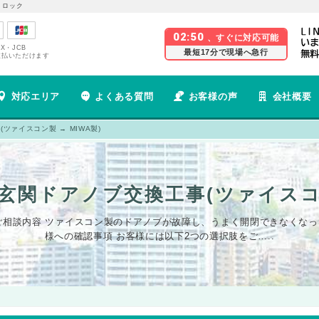
 ロック
02:50
、すぐに対応可能
EX・JCB
最短17分で現場へ急行
支払いただけます
対応エリア
よくある質問
お客様の声
会社概要
ァイスコン製 → MIWA製)
玄関ドアノブ交換工事(ツァイスコン製
製) ご相談内容 ツァイスコン製のドアノブが故障し、うまく開閉できなくな
様への確認事項 お客様には以下2つの選択肢をご…..