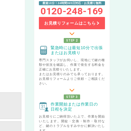
最速10分！24時間365日対応・お見積り無料
0120-248-169
お見積りフォームはこちら
STEP 2
緊急時には最短10分で出張
またはお見積り
専門スタッフがお伺いし、現地にて鍵の種
類や状況を確認し、作業で発生する料金を
正確にお見積りいたします。
またはお見積りのみでも承っております。
お見積りフォームよりご依頼・ご相談くだ
さい。
STEP 3
作業開始または作業日の
日程を決定
お見積りにご納得頂いた上で、作業を開始
いたします。開錠・交換・制作・取付な
ど、鍵のトラブルをすみやかに解決いたし
ます。