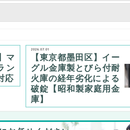
2026.07.01
】マ
【東京都墨田区】イー
ラン
グル金庫製とびら付耐
対応
火庫の経年劣化による
破錠【昭和製家庭用金
庫】