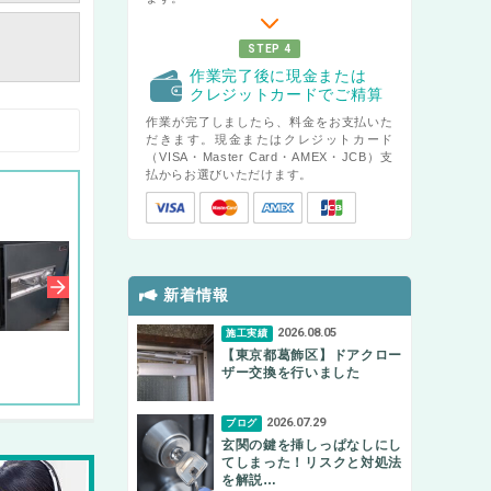
STEP 4
作業完了後に現金または
クレジットカードでご精算
作業が完了しましたら、料金をお支払いた
だきます。現金またはクレジットカード
（VISA・Master Card・AMEX・JCB）支
払からお選びいただけます。
新着情報
2026.08.05
施工実績
【東京都葛飾区】ドアクロー
ザー交換を行いました
2026.07.29
ブログ
玄関の鍵を挿しっぱなしにし
てしまった！リスクと対処法
を解説…