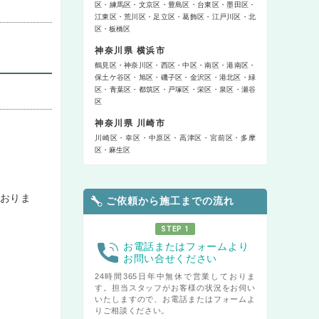
区
練馬区
文京区
豊島区
台東区
墨田区
江東区
荒川区
足立区
葛飾区
江戸川区
北
区
板橋区
神奈川県 横浜市
鶴見区
神奈川区
西区
中区
南区
港南区
保土ケ谷区
旭区
磯子区
金沢区
港北区
緑
区
青葉区
都筑区
戸塚区
栄区
泉区
瀬谷
区
神奈川県 川崎市
川崎区
幸区
中原区
高津区
宮前区
多摩
区
麻生区
おりま
ご依頼から施工までの流れ
STEP 1
お電話またはフォームより
お問い合せください
24時間365日年中無休で営業しておりま
す。担当スタッフがお客様の状況をお伺い
いたしますので、お電話またはフォームよ
りご相談ください。