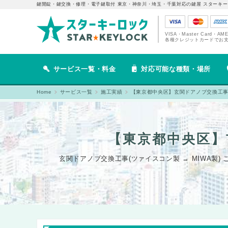
鍵開錠・鍵交換・修理・電子鍵取付 東京・神奈川・埼玉・千葉対応の鍵屋 スターキー
VISA・Master Card・AM
各種クレジットカードでお
サービス一覧・料金
対応可能な種類・場所
Home
サービス一覧
施工実績
【東京都中央区】玄関ドアノブ交換工事(ツ
【東京都中央区】
玄関ドアノブ交換工事(ツァイスコン製 → MIWA