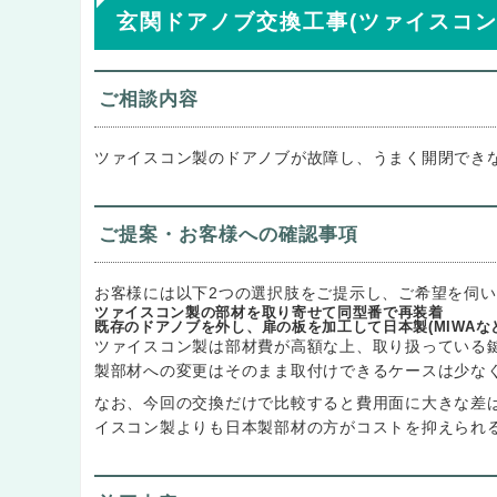
玄関ドアノブ交換工事(ツァイスコン製
ご相談内容
ツァイスコン製のドアノブが故障し、うまく開閉でき
ご提案・お客様への確認事項
お客様には以下2つの選択肢をご提示し、ご希望を伺
ツァイスコン製の部材を取り寄せて同型番で再装着
既存のドアノブを外し、扉の板を加工して日本製(MIWAな
ツァイスコン製は部材費が高額な上、取り扱っている
製部材への変更はそのまま取付けできるケースは少な
なお、今回の交換だけで比較すると費用面に大きな差
イスコン製よりも日本製部材の方がコストを抑えられ