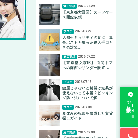
2026.07.29
施工実績
【東京都大田区】スーツケー
ス開錠依頼
2026.07.22
ブログ
店舗セキュリティの盲点 集
合ポストを狙った侵入手口と
その対策…
2026.07.22
施工実績
【東京都文京区】 玄関ドア
への両面シリンダー設置…
2026.07.15
ブログ
鍵屋じゃないと鍵開け道具が
使えないって本当？ピッキン
グ防止法について解…
無料相談
L
I
N
E
で
2026.07.08
ブログ
夏休みの転居を意識した賃貸
探しガイド
2026.07.08
施工実績