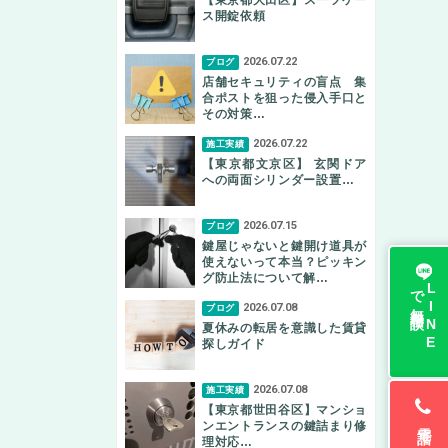
ス開錠依頼
2026.07.22
ブログ
店舗セキュリティの盲点 集
合ポストを狙った侵入手口と
その対策…
2026.07.22
施工実績
【東京都文京区】 玄関ドア
への両面シリンダー設置…
2026.07.15
ブログ
鍵屋じゃないと鍵開け道具が
使えないって本当？ピッキン
グ防止法について解…
無料相談
L
I
N
E
で
2026.07.08
ブログ
夏休みの転居を意識した賃貸
探しガイド
2026.07.08
施工実績
【東京都世田谷区】マンショ
電話で無料相談
ンエントランスの鍵詰まり修
理対応…