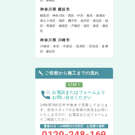
区
板橋区
神奈川県 横浜市
鶴見区
神奈川区
西区
中区
南区
港南区
保土ケ谷区
旭区
磯子区
金沢区
港北区
緑
区
青葉区
都筑区
戸塚区
栄区
泉区
瀬谷
区
神奈川県 川崎市
川崎区
幸区
中原区
高津区
宮前区
多摩
区
麻生区
ご依頼から施工までの流れ
STEP 1
お電話またはフォームより
お問い合せください
24時間365日年中無休で営業しておりま
す。担当スタッフがお客様の状況をお伺い
いたしますので、お電話またはフォームよ
りご相談ください。
最速10分！24時間365日対応・お見積り無料
0120-248-169