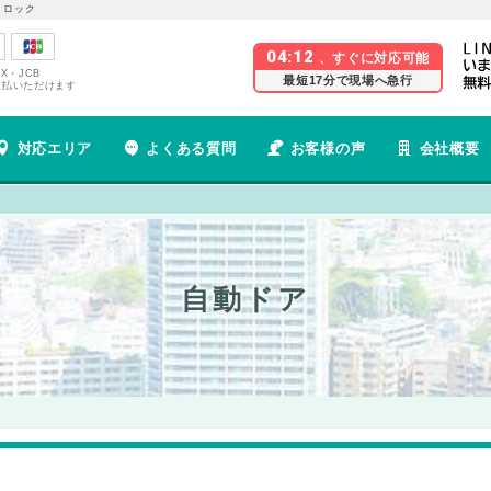
 ロック
04:12
、すぐに対応可能
EX・JCB
最短17分で現場へ急行
支払いただけます
対応エリア
よくある質問
お客様の声
会社概要
自動ドア