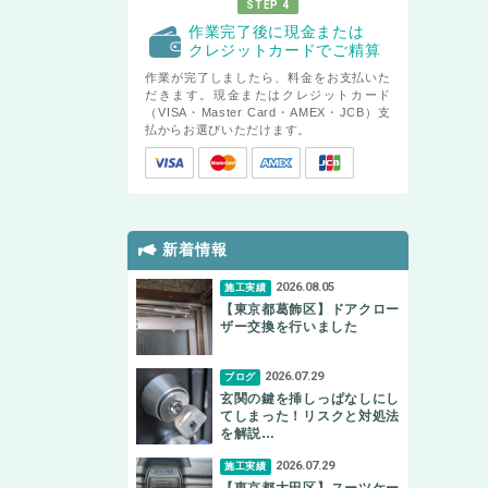
STEP 4
作業完了後に現金または
クレジットカードでご精算
作業が完了しましたら、料金をお支払いた
だきます。現金またはクレジットカード
（VISA・Master Card・AMEX・JCB）支
払からお選びいただけます。
新着情報
2026.08.05
施工実績
【東京都葛飾区】ドアクロー
ザー交換を行いました
2026.07.29
ブログ
玄関の鍵を挿しっぱなしにし
てしまった！リスクと対処法
を解説…
2026.07.29
施工実績
【東京都大田区】スーツケー