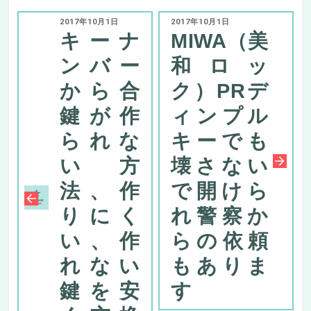
2017年10月1日
2017年10月1日
キーナ
MIWA（美
ンバー
和ロッ
から合
ク）PRデ
鍵が作
ィンプル
られな
キーでも
い方
壊さない
法、作
で開けら
りにく
れ警察か
い、作
らの依頼
れない
もありま
鍵を安
す