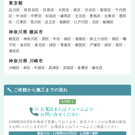
東京都
品川区
世田谷区
目黒区
大田区
港区
渋谷区
新宿区
千代田
区
中央区
中野区
杉並区
練馬区
文京区
豊島区
台東区
墨田
区
江東区
荒川区
足立区
葛飾区
江戸川区
北区
板橋区
神奈川県 横浜市
鶴見区
神奈川区
西区
中区
南区
港南区
保土ケ谷区
旭区
磯
子区
金沢区
港北区
緑区
青葉区
都筑区
戸塚区
栄区
泉区
瀬谷区
神奈川県 川崎市
川崎区
幸区
中原区
高津区
宮前区
多摩区
麻生区
ご依頼から施工までの流れ
STEP 1
お電話またはフォームより
お問い合せください
24時間365日年中無休で営業しております。担当スタッフがお客様の状況
をお伺いいたしますので、お電話またはフォームよりご相談ください。
最速10分！24時間365日対応・お見積り無料