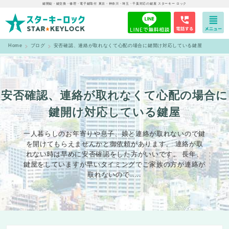
鍵開錠・鍵交換・修理・電子鍵取付 東京・神奈川・埼玉・千葉対応の鍵屋 スターキー ロック
Home
ブログ
安否確認、連絡が取れなくて心配の場合に鍵開け対応している鍵屋
安否確認、連絡が取れなくて心配の場合に
鍵開け対応している鍵屋
一人暮らしのお年寄りや息子、娘と連絡が取れないので鍵
を開けてもらえませんかと御依頼があります。 連絡が取
れない時は早めに安否確認をした方がいいです。 長年、
鍵屋をしていますが早いタイミングでご家族の方が連絡が
取れないので…..