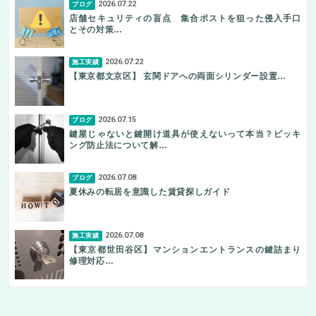
2026.07.22
ブログ
店舗セキュリティの盲点 集合ポストを狙った侵入手口
とその対策…
2026.07.22
施工実績
【東京都文京区】 玄関ドアへの両面シリンダー設置…
2026.07.15
ブログ
鍵屋じゃないと鍵開け道具が使えないって本当？ピッキ
ング防止法について解…
2026.07.08
ブログ
夏休みの転居を意識した賃貸探しガイド
2026.07.08
施工実績
【東京都世田谷区】マンションエントランスの鍵詰まり
修理対応…