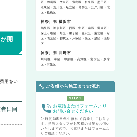
区
練馬区
文京区
豊島区
台東区
墨田区
江東区
荒川区
足立区
葛飾区
江戸川区
北
区
板橋区
神奈川県 横浜市
鶴見区
神奈川区
西区
中区
南区
港南区
保土ケ谷区
旭区
磯子区
金沢区
港北区
緑
扉が開
区
青葉区
都筑区
戸塚区
栄区
泉区
瀬谷
区
神奈川県 川崎市
川崎区
幸区
中原区
高津区
宮前区
多摩
区
麻生区
費用をい
ご依頼から施工までの流れ
STEP 1
お電話またはフォームより
業者に回
お問い合せください
24時間365日年中無休で営業しておりま
す。担当スタッフがお客様の状況をお伺い
いたしますので、お電話またはフォームよ
りご相談ください。