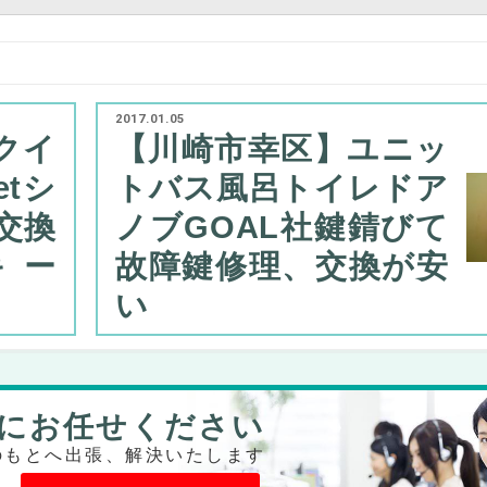
2017.01.05
クイ
【川崎市幸区】ユニッ
etシ
トバス風呂トイレドア
交換
ノブGOAL社鍵錆びて
キー
故障鍵修理、交換が安
い
にお任せください
のもとへ出張、解決いたします