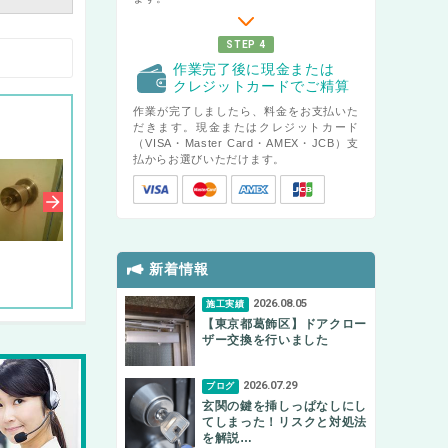
STEP 4
作業完了後に現金または
クレジットカードでご精算
作業が完了しましたら、料金をお支払いた
だきます。現金またはクレジットカード
（VISA・Master Card・AMEX・JCB）支
払からお選びいただけます。
新着情報
2026.08.05
施工実績
【東京都葛飾区】ドアクロー
ザー交換を行いました
2026.07.29
ブログ
玄関の鍵を挿しっぱなしにし
てしまった！リスクと対処法
を解説…