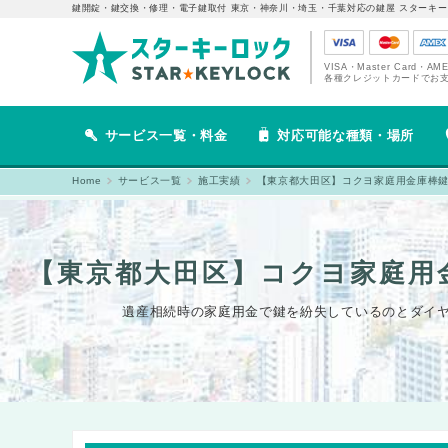
鍵開錠・鍵交換・修理・電子鍵取付 東京・神奈川・埼玉・千葉対応の鍵屋 スターキー
VISA・Master Card・AM
各種クレジットカードでお
サービス一覧・料金
対応可能な種類・場所
Home
サービス一覧
施工実績
【東京都大田区】コクヨ家庭用金庫棒
【東京都大田区】コクヨ家庭用
遺産相続時の家庭用金で鍵を紛失しているのとダイヤ