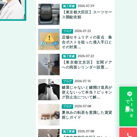
2026.07.29
施工実績
【東京都大田区】スーツケー
ス開錠依頼
2026.07.22
ブログ
店舗セキュリティの盲点 集
合ポストを狙った侵入手口と
その対策…
2026.07.22
施工実績
【東京都文京区】 玄関ドア
への両面シリンダー設置…
2026.07.15
ブログ
鍵屋じゃないと鍵開け道具が
使えないって本当？ピッキン
グ防止法について解…
無料相談
L
I
N
E
で
2026.07.08
ブログ
夏休みの転居を意識した賃貸
探しガイド
2026.07.08
施工実績