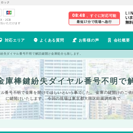
 ロック
08:48
、すぐに対応可能
EX・JCB
最短17分で現場へ急行
支払いただけます
対応エリア
よくある質問
お客様の声
会社概要
鍵紛失ダイヤル番号不明で解読鍵開け金庫処分も致します。
金庫棒鍵紛失ダイヤル番号不明で
ル番号不明で金庫を開けてほしいという事でした。 金庫の鍵開けのご依
に鍵開けいたします。 今回の現場は東京都大田区田園調布南で…..