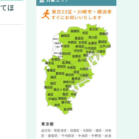
けてほ
東京都
品川区
世田谷区
目黒区
大田区
港区
渋谷
区
新宿区
千代田区
中央区
中野区
杉並