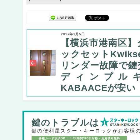
2017年1月5日
【横浜市港南区】
ックセットKwiks
リンダー故障で鍵
ディンプル
KABAACEが安い
鍵のトラブルは
鍵の便利屋スター・キーロックが
お客様
各種カード決済OK！！
24時間365日対応・お見積り無料