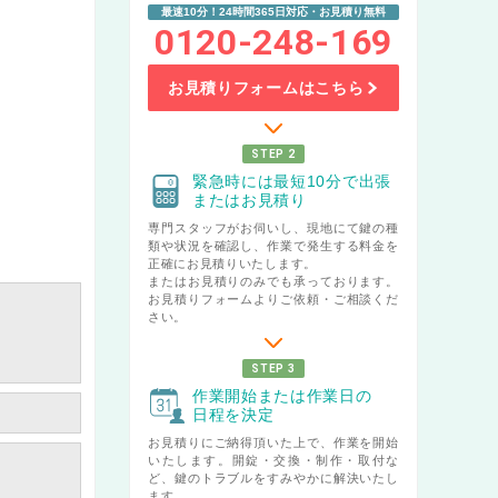
最速10分！24時間365日対応・お見積り無料
0120-248-169
お見積りフォームはこちら
STEP 2
緊急時には最短10分で出張
またはお見積り
専門スタッフがお伺いし、現地にて鍵の種
類や状況を確認し、作業で発生する料金を
正確にお見積りいたします。
またはお見積りのみでも承っております。
お見積りフォームよりご依頼・ご相談くだ
さい。
STEP 3
作業開始または作業日の
日程を決定
お見積りにご納得頂いた上で、作業を開始
いたします。開錠・交換・制作・取付な
ど、鍵のトラブルをすみやかに解決いたし
ます。