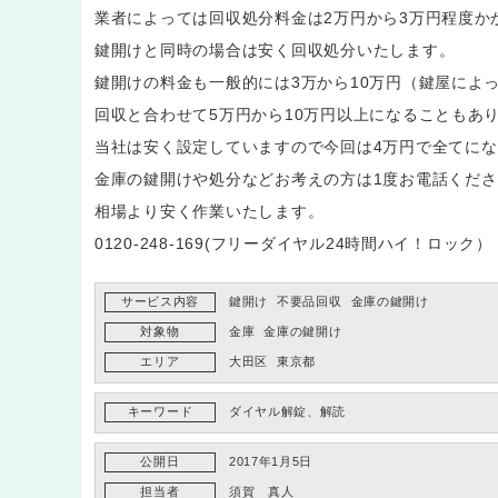
業者によっては回収処分料金は2万円から3万円程度か
鍵開けと同時の場合は安く回収処分いたします。
鍵開けの料金も一般的には3万から10万円（鍵屋によ
回収と合わせて5万円から10万円以上になることもあ
当社は安く設定していますので今回は4万円で全てに
金庫の鍵開けや処分などお考えの方は1度お電話くださ
相場より安く作業いたします。
0120-248-169(フリーダイヤル24時間ハイ！ロック）
サービス内容
鍵開け
不要品回収
金庫の鍵開け
対象物
金庫
金庫の鍵開け
エリア
大田区
東京都
キーワード
ダイヤル解錠、解読
公開日
2017年1月5日
担当者
須賀 真人