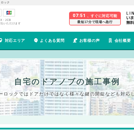
 ロック
07:51
、すぐに対応可能
EX・JCB
最短17分で現場へ急行
支払いただけます
対応エリア
よくある質問
お客様の声
会社概要
自宅のドアノブの施工事例
ーロックではドアだけではなく様々な鍵の開錠なども対応