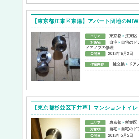
【東京都江東区東陽】アパート団地のMI
東京都
江東区
エリア
自宅
自宅のド
対象物
ドアノブの修理
2018年6月2日
公開日
鍵交換
ドア
作業内容
【東京都杉並区下井草】マンショントイレ
東京都
杉並区
エリア
自宅
自宅のド
対象物
2018年5月5日
公開日