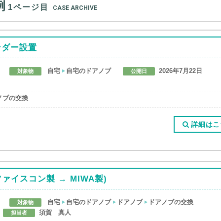
例
1ページ目
CASE ARCHIVE
ンダー設置
自宅
自宅のドアノブ
2026年7月22日
対象物
公開日
ノブの交換
詳細はこ
イスコン製 → MIWA製)
自宅
自宅のドアノブ
ドアノブ
ドアノブの交換
対象物
須賀 真人
担当者