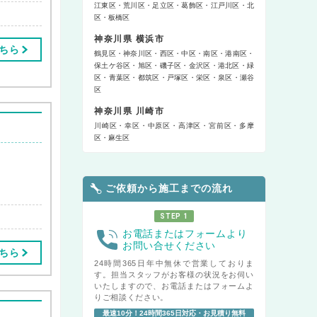
江東区
荒川区
足立区
葛飾区
江戸川区
北
区
板橋区
神奈川県 横浜市
ちら
鶴見区
神奈川区
西区
中区
南区
港南区
保土ケ谷区
旭区
磯子区
金沢区
港北区
緑
区
青葉区
都筑区
戸塚区
栄区
泉区
瀬谷
区
神奈川県 川崎市
川崎区
幸区
中原区
高津区
宮前区
多摩
区
麻生区
ご依頼から施工までの流れ
STEP 1
お電話またはフォームより
お問い合せください
ちら
24時間365日年中無休で営業しておりま
す。担当スタッフがお客様の状況をお伺い
いたしますので、お電話またはフォームよ
りご相談ください。
最速10分！24時間365日対応・お見積り無料