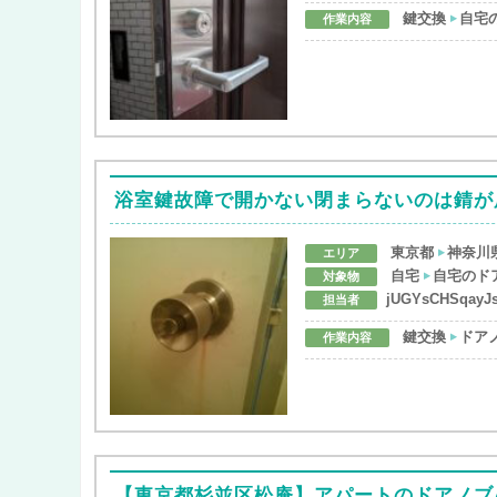
鍵交換
自宅
作業内容
浴室鍵故障で開かない閉まらないのは錆が
東京都
神奈川
エリア
自宅
自宅のド
対象物
jUGYsCHSqayJ
担当者
鍵交換
ドア
作業内容
【東京都杉並区松庵】アパートのドアノブA