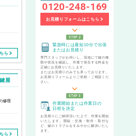
0120-248-169
お見積りフォームはこちら
STEP 2
緊急時には最短10分で出張
またはお見積り
ちら
専門スタッフがお伺いし、現地にて鍵の種
類や状況を確認し、作業で発生する料金を
正確にお見積りいたします。
またはお見積りのみでも承っております。
お見積りフォームよりご依頼・ご相談くだ
鍵屋
さい。
STEP 3
の修理
作業開始または作業日の
日程を決定
お見積りにご納得頂いた上で、作業を開始
いたします。開錠・交換・制作・取付な
ど、鍵のトラブルをすみやかに解決いたし
ます。
ちら