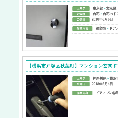
東京都
文京区
エリア
自宅
自宅のド
対象物
2018年6月6日
公開日
鍵交換
ドア
作業内容
【横浜市戸塚区秋葉町】マンション玄関ド
神奈川県
横浜
エリア
2018年6月4日
公開日
ドアノブの修
作業内容