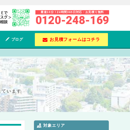
最速10分！24時間365日対応・お見積り無料
0120-248-169
お見積フォームはコチラ
ブログ
しています
対象エリア