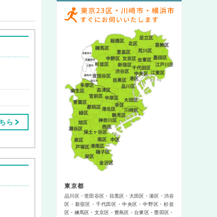
ちら
東京都
品川区
世田谷区
目黒区
大田区
港区
渋谷
区
新宿区
千代田区
中央区
中野区
杉並
区
練馬区
文京区
豊島区
台東区
墨田区