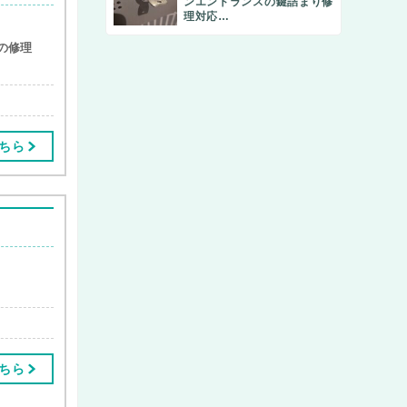
ンエントランスの鍵詰まり修
理対応…
の修理
ちら
ちら