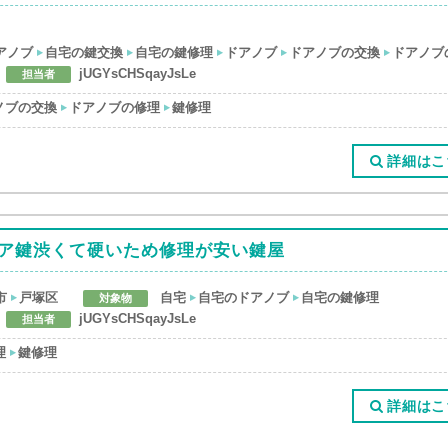
アノブ
自宅の鍵交換
自宅の鍵修理
ドアノブ
ドアノブの交換
ドアノブ
jUGYsCHSqayJsLe
担当者
ノブの交換
ドアノブの修理
鍵修理
詳細はこ
ア鍵渋くて硬いため修理が安い鍵屋
市
戸塚区
自宅
自宅のドアノブ
自宅の鍵修理
対象物
jUGYsCHSqayJsLe
担当者
理
鍵修理
詳細はこ