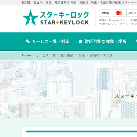
鍵開錠・鍵交換・修理・電子鍵取付 東京・神奈川・埼玉・千葉対応の鍵屋 スターキー
VISA・Master Card・AM
各種クレジットカードでお
サービス一覧・料金
対応可能な種類・場所
Home
サービス一覧
施工実績
自宅
自宅のドアノブ
スターキ